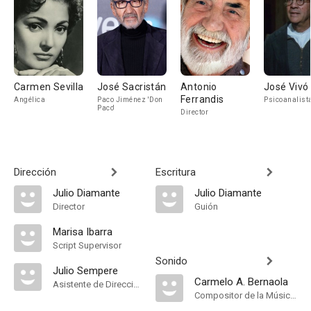
Carmen Sevilla
José Sacristán
Antonio
José Vivó
Ferrandis
Angélica
Paco Jiménez 'Don
Psicoanalist
Paco'
Director
Dirección
Escritura
Julio Diamante
Julio Diamante
Director
Guión
Marisa Ibarra
Script Supervisor
Sonido
Julio Sempere
Carmelo A. Bernaola
Asistente de Dirección
Compositor de la Música Original