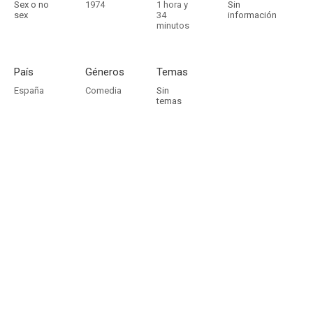
Sex o no
1974
1 hora y
Sin
sex
34
información
minutos
País
Géneros
Temas
España
Comedia
Sin
temas