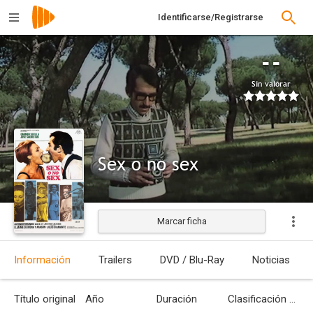
Identificarse/Registrarse
--
Sin valorar
Sex o no sex
Marcar ficha
Estrenada
Información
Trailers
DVD / Blu-Ray
Noticias
Título original
Año
Duración
Clasificación por edades