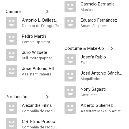
Carmelo Bernaola
Música
Cámara
Antonio L. Ballesteros
Eduardo Fernández
Director de Fotografía
Sound Engineer
Pedro Martín
Camera Operator
Costume & Make-Up
Julio Wizuete
Josefa Rubio
Still Photographer
Estilista
José Antonio Villalba
José Antonio Sánchez
Assistant Camera
Maquilladora
Nony Sagasti
Costumer
Producción
Alexandre Films
Alberto Gutiérrez
Compañía de Produccion
Assistant Makeup Artist
C.B. Films Producción S.A
Compañía de Produccion