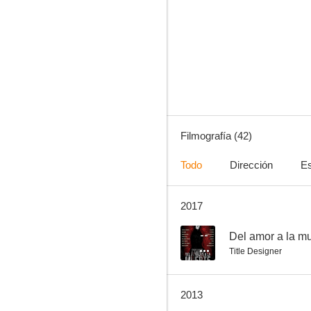
Soldadito español
7.8
Filmografía (42)
Todo
Dirección
Es
2017
El Sur
6.9
--
Del amor a la m
Title Designer
2013