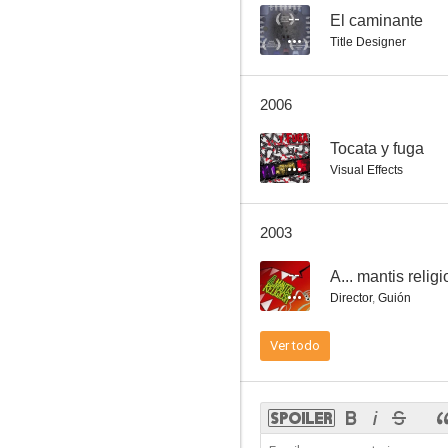
--
El caminante
Title Designer
La colmena
2006
6.0
--
Tocata y fuga
Visual Effects
2003
--
A... mantis relig
Director
,
Guión
Dos chicas locas locas
Ver todo
4.5