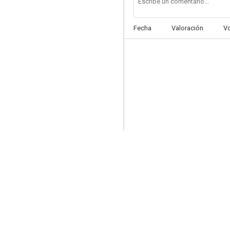
Fecha
Valoración
V
Verano 70
--
El caminante
--