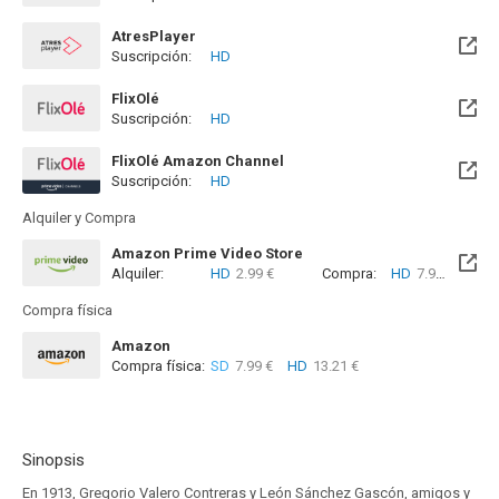
Disponible hasta el Vie, 01 Ene 2100 (Quedan 73 años)
AtresPlayer
Suscripción:
HD
FlixOlé
Suscripción:
HD
FlixOlé Amazon Channel
Suscripción:
HD
Alquiler y Compra
Amazon Prime Video Store
Alquiler:
HD
2.99 €
Compra:
HD
7.99 €
Compra física
Amazon
Compra física:
SD
7.99 €
HD
13.21 €
Sinopsis
En 1913, Gregorio Valero Contreras y León Sánchez Gascón, amigos y