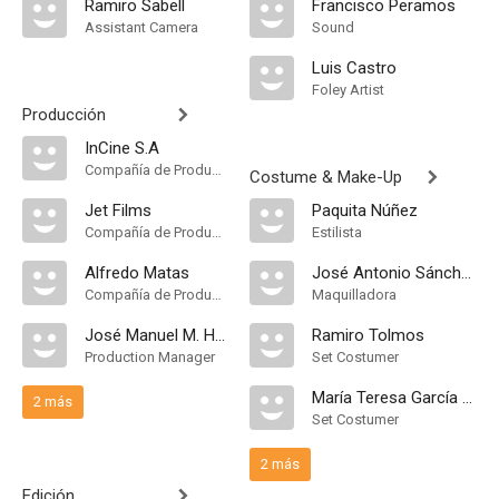
Ramiro Sabell
Francisco Peramos
Assistant Camera
Sound
Luis Castro
Foley Artist
Producción
InCine S.A
Compañía de Produccion
Costume & Make-Up
Jet Films
Paquita Núñez
Compañía de Produccion
Estilista
Alfredo Matas
José Antonio Sánchez
Compañía de Produccion, Productor Ejecutivo
Maquilladora
José Manuel M. Herrero
Ramiro Tolmos
Production Manager
Set Costumer
María Teresa García Trueba
2 más
Set Costumer
2 más
Edición