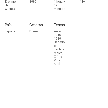
El crimen
1980
1 hora y
18+
de
32
Cuenca
minutos
País
Géneros
Temas
España
Drama
Años
1910-
1919
,
Basado
en
hechos
reales
,
Crimen
,
Vida
rural