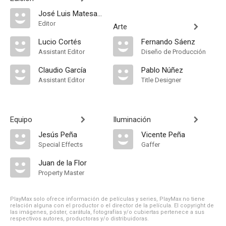
José Luis Matesanz
Editor
Arte
Lucio Cortés
Fernando Sáenz
Assistant Editor
Diseño de Producción
Claudio García
Pablo Núñez
Assistant Editor
Title Designer
Equipo
Iluminación
Jesús Peña
Vicente Peña
Special Effects
Gaffer
Juan de la Flor
Property Master
PlayMax solo ofrece información de películas y series, PlayMax no tiene
relación alguna con el productor o el director de la película. El copyright de
las imágenes, póster, carátula, fotografías y/o cubiertas pertenece a sus
respectivos autores, productoras y/o distribuidoras.