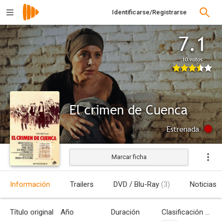
Identificarse/Registrarse
7.1
10 votos
El crimen de Cuenca
Estrenada
Marcar ficha
Información
Trailers
DVD / Blu-Ray
(3)
Noticias
Título original
Año
Duración
Clasificación por edades