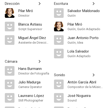
Dirección
Escritura
Pilar Miró
Salvador Maldonado
Director
Guión
Blanca Astiasu
Pilar Miró
Script Supervisor
Guión, Guión Adaptado
Miguel Ángel Díez
Juan Antonio Porto
Asistente de Dirección
Guión, Idea
Lola Salvador
Guión Adaptado
Cámara
Hans Burmann
Director de Fotografía
Sonido
Julio Madurga
Antón García Abril
Camera Operator
Compositor de la Música Original
Laureano López
José Nogueira
Still Photographer
Sound