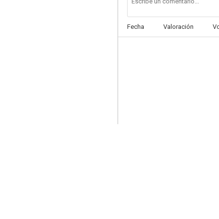
Fecha
Valoración
V
La espada negra
--
Ceremonia sangrienta
--