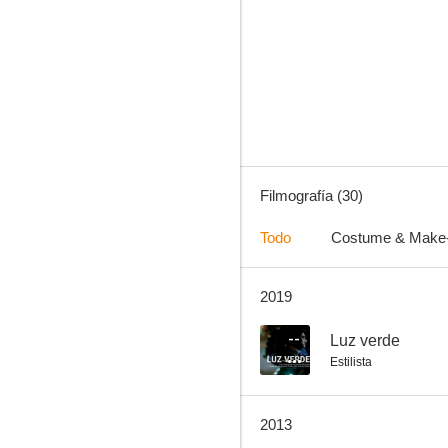
La gran familia
6.9
Filmografía (30)
Todo
Costume & Make
2019
La colmena
5.5
--
Luz verde
Estilista
2013