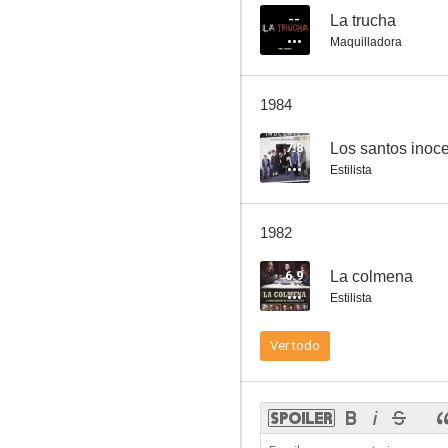
--
La trucha
Maquilladora
Un hombre llamado Flor de Otoño
1984
--
7.8
Los santos inoc
Estilista
1982
6.9
La colmena
Estilista
Charros
Ver todo
--