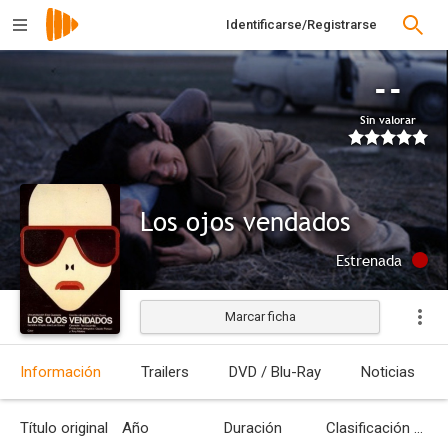
Identificarse/Registrarse
--
Sin valorar
Los ojos vendados
Estrenada
Marcar ficha
Información
Trailers
DVD / Blu-Ray
Noticias
Título original
Año
Duración
Clasificación por edades