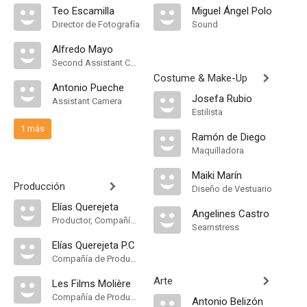
Teo Escamilla
Miguel Ángel Polo
Director de Fotografía
Sound
Alfredo Mayo
Second Assistant Camera
Costume & Make-Up
Antonio Pueche
Josefa Rubio
Assistant Camera
Estilista
1 más
Ramón de Diego
Maquilladora
Maiki Marín
Producción
Diseño de Vestuario
Elías Querejeta
Angelines Castro
Productor, Compañía de Produccion
Seamstress
Elías Querejeta P.C
Compañía de Produccion
Arte
Les Films Molière
Compañía de Produccion
Antonio Belizón