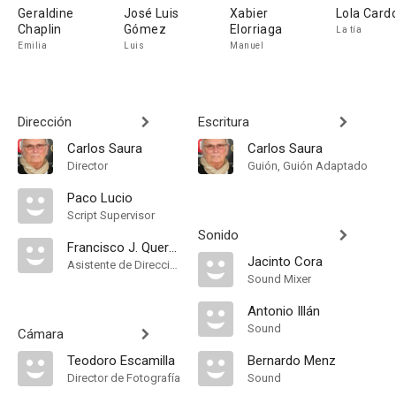
Geraldine
José Luis
Xabier
Lola Card
Chaplin
Gómez
Elorriaga
La tía
Emilia
Luis
Manuel
Dirección
Escritura
Carlos Saura
Carlos Saura
Director
Guión, Guión Adaptado
Paco Lucio
Script Supervisor
Sonido
Francisco J. Querejeta
Jacinto Cora
Asistente de Dirección
Sound Mixer
Antonio Illán
Sound
Cámara
Teodoro Escamilla
Bernardo Menz
Director de Fotografía
Sound