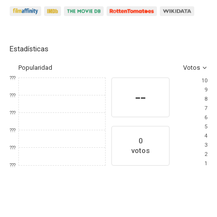
Estadísticas
Popularidad
Votos
???
10
9
--
???
8
7
???
6
5
???
4
0
3
???
votos
2
1
???