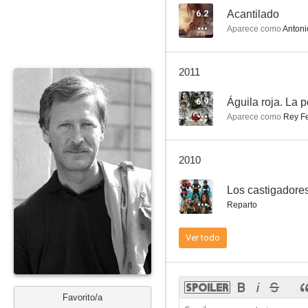
6.2
Acantilado
Aparece como
Antoni
Rabia
2011
--
6.9
Águila roja. La p
Aparece como
Rey Fe
2010
--
Los castigadore
Reparto
Las cerezas del cementerio
Ver todo
--
Favorito/a