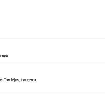
El lado oscuro
Anillos de oro
Menudo es m
6.2
6.1
ritura
Acantilado
Canguros
La Conjura de E
2.0
--
é: Tan lejos, tan cerca