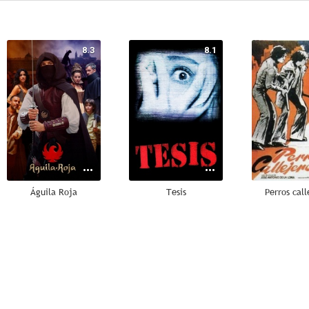
8.3
8.1
Águila Roja
Tesis
Perros call
8.0
7.0