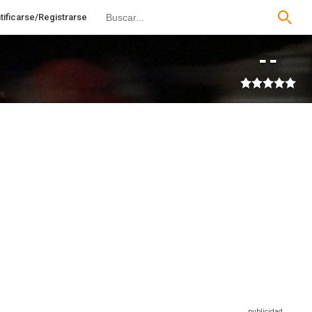
tificarse/Registrarse
--