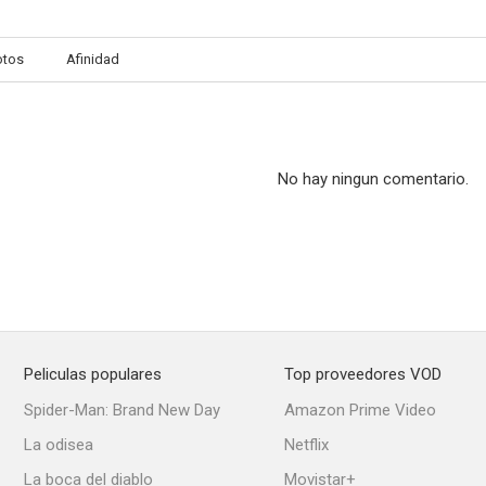
otos
Afinidad
Lejos de África
Felicidades, Tovarich
A su serv
--
--
No hay ningun comentario.
Peliculas populares
Top proveedores VOD
Días de humo
El tren de Lenin
A los cuatro
Spider-Man: Brand New Day
Amazon Prime Video
--
--
La odisea
Netflix
La boca del diablo
Movistar+