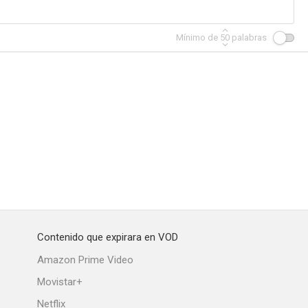
Mínimo de
50
palabras
icio
Monturiol, el señor del mar
Havanera 1820
--
--
--
Contenido que expirara en VOD
 vientos
Capitán Cook
Clase media
Amazon Prime Video
--
--
--
Movistar+
Netflix