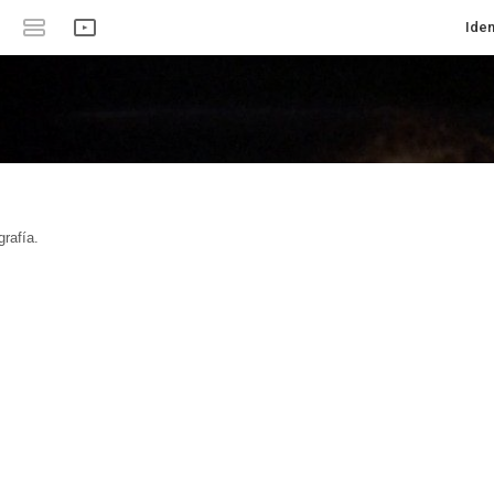
Iden
rafía.