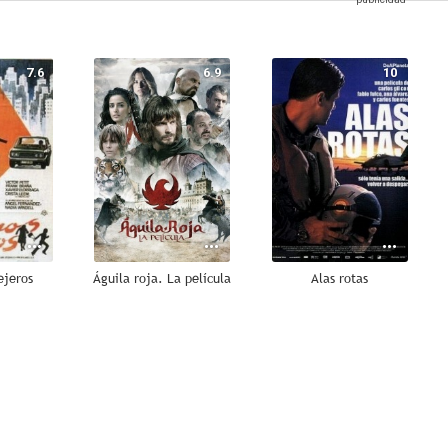
7.6
6.9
10
ejeros
Águila roja. La película
Alas rotas
6.8
6.7
6.6