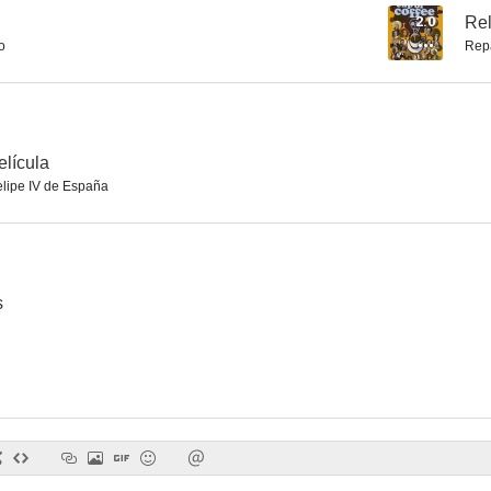
2.0
Rel
o
Rep
Relaxing Cup of Coffee
Cecilia Bartolomé: Tan lejos, tan cerca
Los castig
--
--
elícula
lipe IV de España
s
Virginia, la monja de Monza
Rapados
Bellas durm
--
--