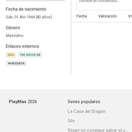
Fecha de nacimiento
Fecha
Valoración
V
Sab, 01 Abr 1944 (82 años)
Género
¡Hola, desconocido!
Masculino
--
Enlaces externos
PlayMax
2026
Series populares
Para Elisa
La Casa del Dragón
--
Silo
Stuart no consigue salvar el universo