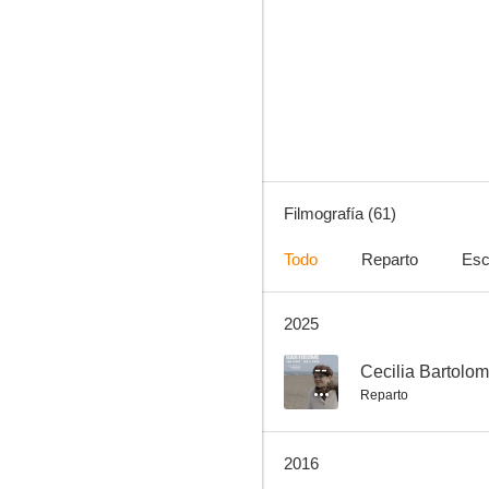
Cazadores de hombres
6.5
Filmografía (61)
Todo
Reparto
Esc
2025
Pasos de baile
2.5
--
Cecilia Bartolom
Reparto
2016