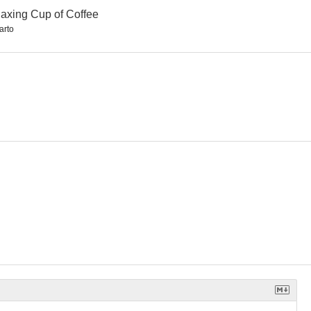
axing Cup of Coffee
arto
adores
Los planes de Cecilia
Cosmos
--
--
--
ientes
Pasos de Baile
Havanera 1820
--
--
--