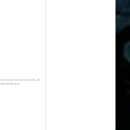
irector de la película. El
oductoras y/o