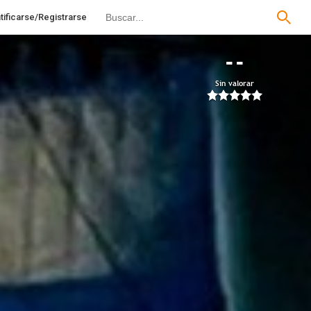
tificarse/Registrarse
--
Sin valorar