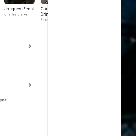
Jacques Penot
Carol
Titaine Bourne
Peter Carro
Drinkwater
Charles Clerke
Dr. Solander
Elisabeth Cook
inal