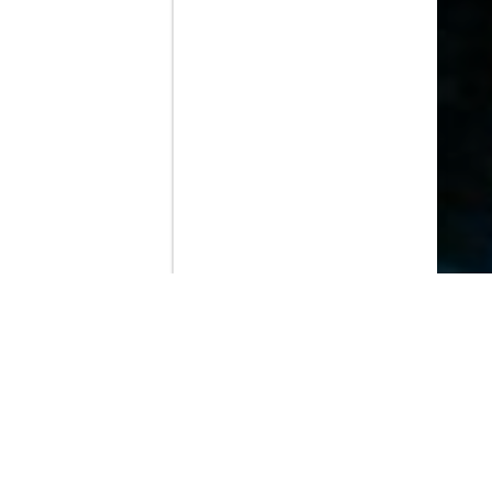
Contenido que expirara en VOD
Amazon Prime Video
Movistar+
Netflix
Filmin