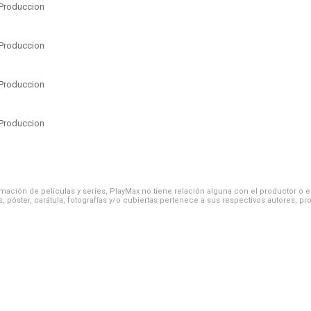
Produccion
Produccion
Produccion
Produccion
ación de películas y series, PlayMax no tiene relación alguna con el productor o el d
, póster, carátula, fotografías y/o cubiertas pertenece a sus respectivos autores, pr