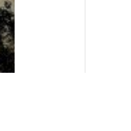
PlayMax
2026
Series populares
La Casa del Dragón
Silo
Stuart no consigue salvar el universo
Ted Lasso