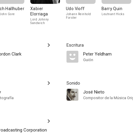
ich Hallhuber
Xabier
Udo Vioff
Barry Quin
Elorriaga
 John Gore
Johann Reinhold
Leutnant Hicks
Forster
Lord Johnny
Sandwich
Escritura
rdon Clark
Peter Yeldham
Guión
Sonido
y
José Nieto
tografía
Compositor de la Música Orig
Broadcasting Corporation