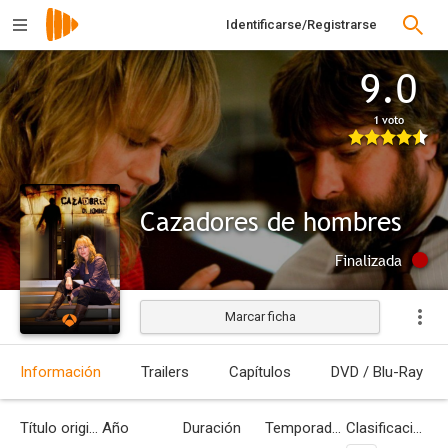
Identificarse/Registrarse
9.0
1 voto
Cazadores de hombres
Finalizada
Marcar ficha
Información
Trailers
Capítulos
DVD / Blu-Ray
Título original
Año
Duración
Temporadas
Clasificación por edades