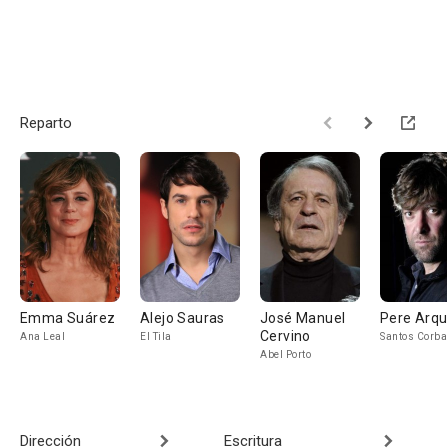
Reparto
Emma Suárez
Alejo Sauras
José Manuel
Pere Arqui
Cervino
Ana Leal
El Tila
Santos Corba
Abel Porto
Dirección
Escritura