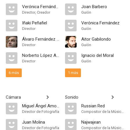
Verónica Fernández
Joan Barbero
Director, Creador
Guión
Iñaki Peñafiel
Verónica Fernández
Director
Guión
Álvaro Fernández Armero
Aitor Gabilondo
Director
Guión
Norberto López Amado
Ignacio del Moral
Director
Guión
6 más
1 más
Cámara
Sonido
Miguel Ángel Amoedo
Russian Red
Director de Fotografía
Compositor de la Música Original
Juan Molina
Najwajean
Director de Fotografía
Compositor de la Música Original