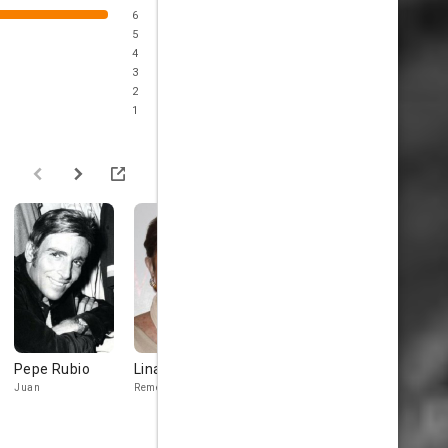
6
5
4
3
2
1
Pepe Rubio
Lina Morgan
Manolo Gómez
Rafael Lóp
Bur
Somoza
Juan
Remedios
Sr. Cotufa
Ceferino