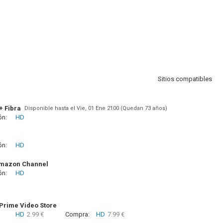
Sitios compatibles
+ Fibra
Disponible hasta el Vie, 01 Ene 2100 (Quedan 73 años)
ón:
HD
ón:
HD
Amazon Channel
ón:
HD
rime Video Store
HD
2.99 €
Compra:
HD
7.99 €