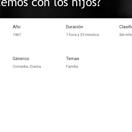
emos con los hijos?
Año
Duración
Clasif
1967
1 hora y 35 minutos
Sin inf
Géneros
Temas
Comedia
,
Drama
Familia