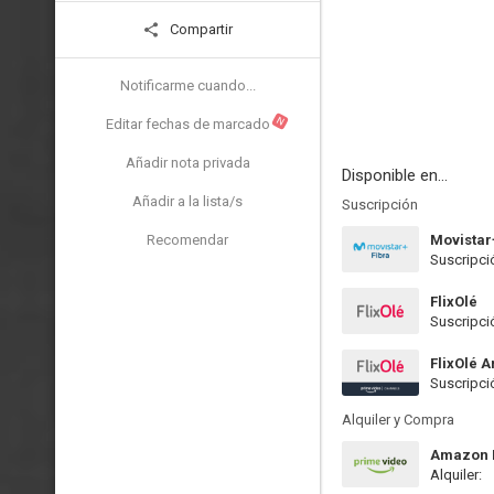
Compartir
Notificarme cuando...
N
Editar fechas de marcado
Añadir nota privada
Disponible en...
Añadir a la lista/s
Suscripción
Recomendar
Movistar
Suscripci
FlixOlé
Suscripci
FlixOlé 
Suscripci
Alquiler y Compra
Amazon P
Alquiler: