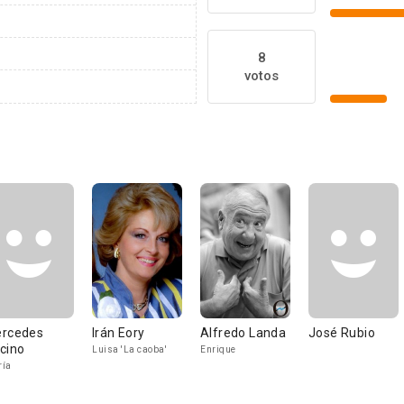
8
votos
rcedes
Irán Eory
Alfredo Landa
José Rubio
cino
Luisa 'La caoba'
Enrique
ría