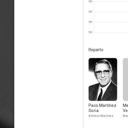
???
???
???
???
Reparto
Paco Martínez
Me
Soria
Ve
Antonio Martínez
Ma