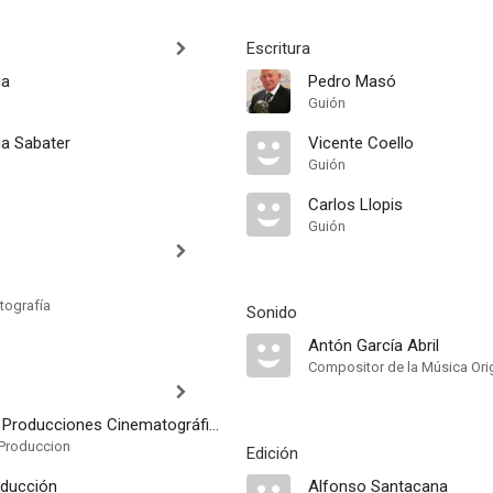
Escritura
ga
Pedro Masó
Guión
a Sabater
Vicente Coello
Guión
Carlos Llopis
Guión
tografía
Sonido
Antón García Abril
Compositor de la Música Orig
Pedro Masó Producciones Cinematográficas
Produccion
Edición
oducción
Alfonso Santacana