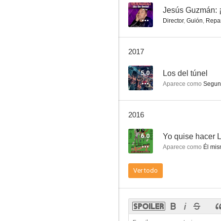
--
Jesús Guzmán: ¡
Director
,
Guión
,
Repa
Los guardiamarinas
2017
6.9
5.0
Los del túnel
Aparece como
Segun
2016
6.0
Yo quise hacer 
Aparece como
Él mi
Farmacia de guardia
Ver todo
6.5