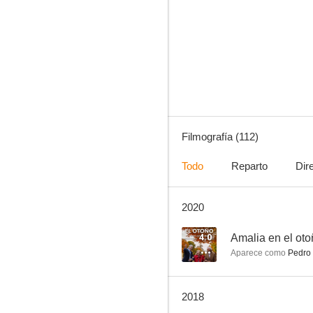
Más bonita que ninguna
7.6
Filmografía (112)
Todo
Reparto
Dir
2020
El turismo es un gran invento
7.3
4.0
Amalia en el ot
Aparece como
Pedro
2018