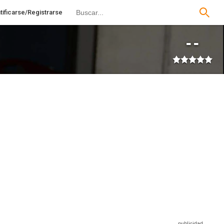
tificarse/Registrarse
--