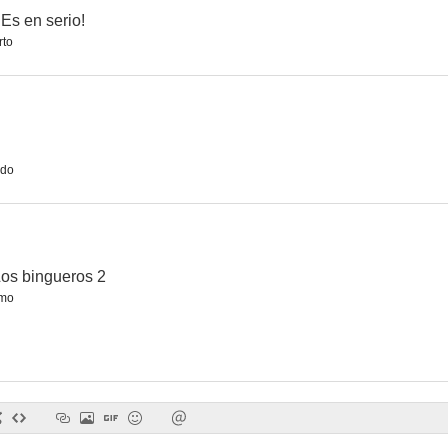
Es en serio!
rto
La gran familia
Préstame quince días
Historias de la
6.9
6.8
do
Los bingueros 2
smo
Un Dios prohibido
¿Qué hacemos con los hijos?
Sor Citr
6.5
6.3