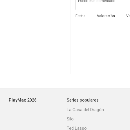
Fecha
Valoración
V
Don erre que erre
6.0
PlayMax
2026
Series populares
Yo quise hacer Los bingueros 2
La Casa del Dragón
6.0
Silo
Ted Lasso