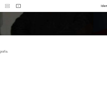
Iden
rafía.