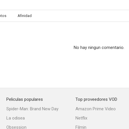
otos
Afinidad
Juicio de faldas
La hora de José Mota
La nueva Ce
6.0
6.0
No hay ningun comentario.
Peliculas populares
Top proveedores VOD
Colegio Mayor
Lorca, muerte de un poeta
Dos granujas e
Spider-Man: Brand New Day
Amazon Prime Video
5.7
5.5
La odisea
Netflix
Obsession
Filmin