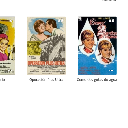
10
8.5
8.5
ario
Operación Plus Ultra
Como dos gotas de agua
8.0
7.8
7.6