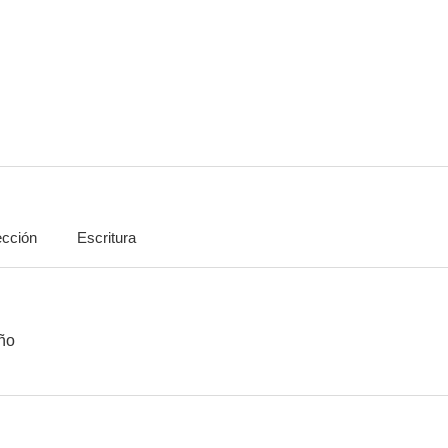
Turno de oficio
Los chicos del Preu
Crónicas de 
7.5
7.5
ección
Escritura
Buenos días, condesita
La historia de Bienvenido
¡Se armó el
7.1
7.0
oño