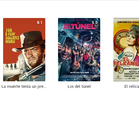
8.1
5.0
La muerte tenía un precio
Los del túnel
El relic
8.3
8.1