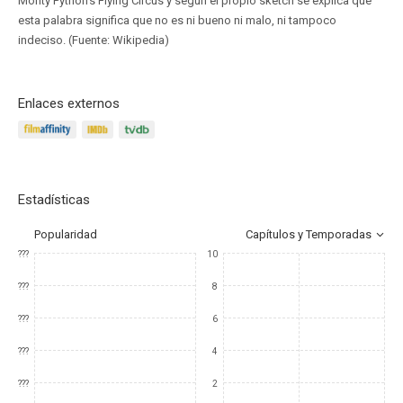
Monty Python's Flying Circus y según el propio sketch se explica que
esta palabra significa que no es ni bueno ni malo, ni tampoco
indeciso. (Fuente: Wikipedia)
Enlaces externos
Estadísticas
Popularidad
Capítulos y Temporadas
???
10
???
8
???
6
???
4
???
2