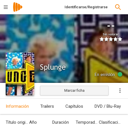
Identificarse/Registrarse
--
Sin valorar
Splunge
En emisión
Marcar ficha
Información
Trailers
Capítulos
DVD / Blu-Ray
Título original
Año
Duración
Temporadas
Clasificación por edades