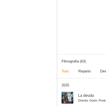
Velvet
7.5
Filmografía (63)
Todo
Reparto
Dir
2025
A cambio de nada
5.1
6.9
La deuda
Director
,
Guión
,
Produ