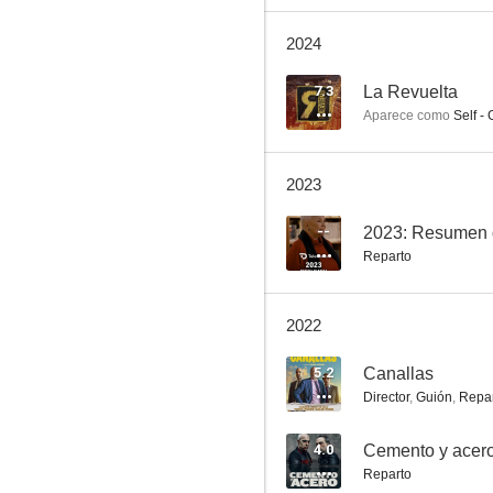
2024
7.3
La Revuelta
Aparece como
Self - 
Mi gran noche
2023
10
--
2023: Resumen 
Reparto
2022
5.2
Canallas
Director
,
Guión
,
Repa
Lo que vale un peine
4.0
Cemento y acer
8.8
Reparto