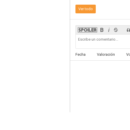
Ver todo
Policías, en el corazón de la calle
Fecha
Valoración
V
7.8
Ilustres Ignorantes
7.3