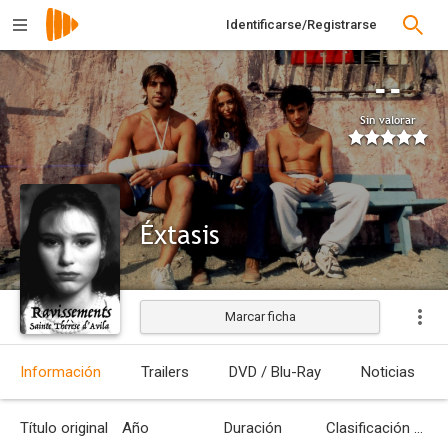
Identificarse/Registrarse
--
Sin valorar
Éxtasis
Marcar ficha
Estrenada
Información
Trailers
DVD / Blu-Ray
Noticias
Título original
Año
Duración
Clasificación por edades