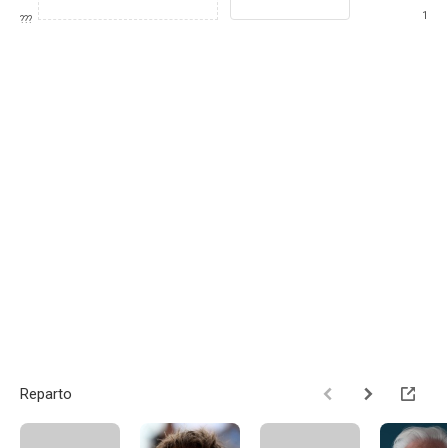
1
???
Reparto