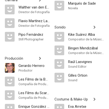
Cámara
Marqués de Sade
Walther van den Ende
Novela
Director de Fotografía
Flavio Martínez Labiano
Director de Fotografía
Sonido
Pipo Fernández
Kike Suárez Alba
Still Photographer
Compositor de la Música Original
Bingen Mendizábal
Compositor de la Música Original
Producción
Raúl Lasvignes
Gerardo Herrero
Sound Editor
Productor
Gilles Ortion
Les Films de la Boissière
Sound
Compañía de Produccion
Les Films du Scarabée
Compañía de Produccion
Costume & Make-Up
Enrique González Macho
Eva Arretxe