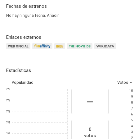
Fechas de estrenos
No hay ninguna fecha.
Añadir
Enlaces externos
Estadísticas
Popularidad
Votos
???
10
9
--
???
8
7
???
6
5
???
4
0
3
???
votos
2