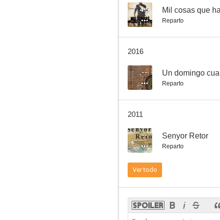
4.5
Mil cosas que har
Reparto
Los lobos de Washington
2016
4.8
--
Un domingo cua
Reparto
2011
--
Senyor Retor
Reparto
Quart, el hombre de Roma
Ver todo
--