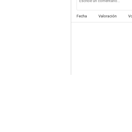
Fecha
Valoración
V
Un domingo cualquiera
--
La sombra del sol
--