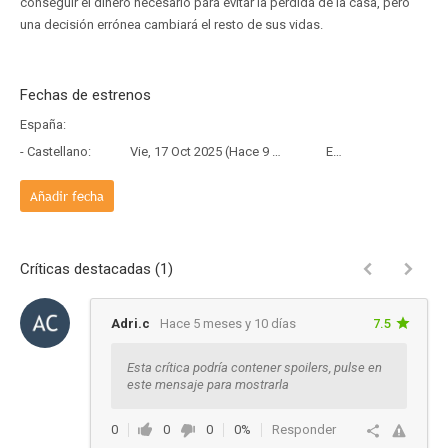
conseguir el dinero necesario para evitar la pérdida de la casa, pero
una decisión errónea cambiará el resto de sus vidas.
Fechas de estrenos
España:
- Castellano:
Vie, 17 Oct 2025 (Hace 9 meses y 21 días)
Estreno
Añadir fecha
Críticas destacadas (1)
Adri.c
Hace 5 meses y 10 días
7.5
Esta crítica podría contener spoilers, pulse en
este mensaje para mostrarla
0
0
0
0%
Responder