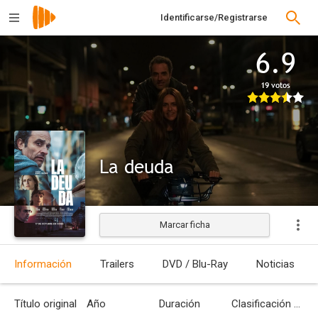
Identificarse/Registrarse
6.9
19 votos
La deuda
Marcar ficha
Estrenada
Información
Trailers
DVD / Blu-Ray
Noticias
Título original
Año
Duración
Clasificación por edades