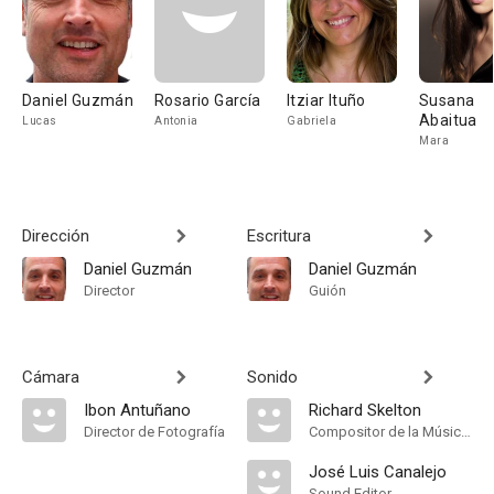
Daniel Guzmán
Rosario García
Itziar Ituño
Susana
Abaitua
Lucas
Antonia
Gabriela
Mara
Dirección
Escritura
Daniel Guzmán
Daniel Guzmán
Director
Guión
Cámara
Sonido
Ibon Antuñano
Richard Skelton
Director de Fotografía
Compositor de la Música Original
José Luis Canalejo
Sound Editor