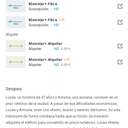
Movistar+ Fibra
Suscripción:
HD
Disponible hasta el Dom, 16 May 2027 (Quedan 9 meses)
Movistar+ Fibra
LSE
Suscripción:
HD
Disponible hasta el Dom, 16 May 2027 (Quedan 9 meses)
Alquiler
Movistar+ Alquiler
Alquiler:
HD
4.99 €
Disponible hasta el Dom, 16 Ago 2026 (Quedan 8 días)
Movistar+ Alquiler
LSE
Alquiler:
HD
4.99 €
Disponible hasta el Dom, 16 Ago 2026 (Quedan 8 días)
Sinopsis
Lucas, un hombre de 47 años y Antonia, una anciana, conviven en un
piso céntrico de la ciudad. A pesar de sus dificultades económicas,
Lucas y Antonia, viven con afecto, ilusión y sentido del humor. Su vida
transcurre de forma cotidiana hasta que un fondo de inversión
adquiere el edificio para convertirlo en pisos turísticos. Lucas intenta