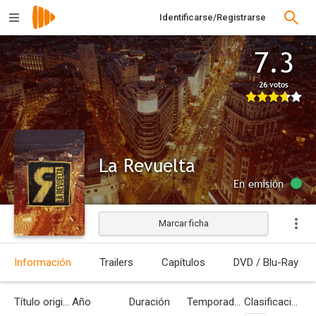
Identificarse/Registrarse
7.3
26 votos
La Revuelta
En emisión
Marcar ficha
Información
Trailers
Capítulos
DVD / Blu-Ray
Título original
Año
Duración
Temporadas
Clasificación por edades