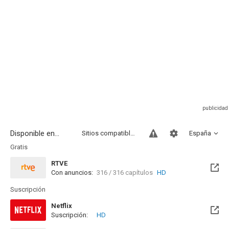
Disponible en...
Sitios compatibles
España
Gratis
RTVE
Con anuncios:
316 / 316 capítulos
HD
Disponible hasta el Jue, 17 Sep 2026 (Queda 1 mes)
Suscripción
Netflix
Suscripción:
HD