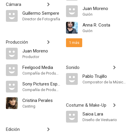
Cámara
Juan Moreno
Guillermo Sempere
Guión
Director de Fotografía
Anna R. Costa
Guión
Producción
1 más
Juan Moreno
Productor
Feelgood Media
Sonido
Compañía de Produccion
Pablo Trujillo
Compositor de la Música Original
Sony Pictures España
Compañía de Produccion
Cristina Perales
Costume & Make-Up
Casting
Saioa Lara
Diseño de Vestuario
Edición