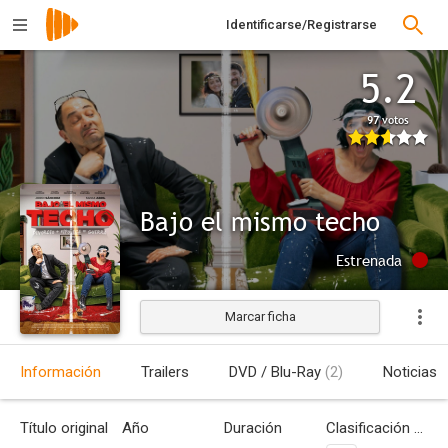
Identificarse/Registrarse
5.2
97 votos
Bajo el mismo techo
Estrenada
Marcar ficha
Información
Trailers
DVD / Blu-Ray
(2)
Noticias
Título original
Año
Duración
Clasificación por edades