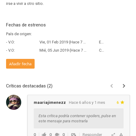
irse a vivir a otro sitio.
Fechas de estrenos
País de origen:
- V.O:
Vie, 01 Feb 2019 (Hace 7 años y 6 meses)
Estreno
- V.O:
Mié, 05 Jun 2019 (Hace 7 años y 2 meses)
Copia Física
Añadir fecha
Críticas destacadas (2)
maariajimenezz
Hace 6 años y 1 mes
6
Esta crítica podría contener spoilers, pulse en
este mensaje para mostrarla
0
0
0
0%
Responder