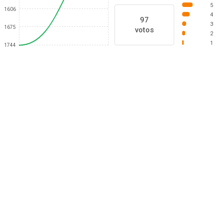
5
1606
4
97
3
1675
votos
2
1
1744