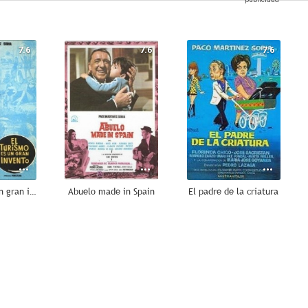
7.6
7.6
7.6
El turismo es un gran invento
Abuelo made in Spain
El padre de la criatura
6.5
--
--