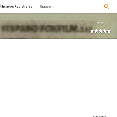
tificarse/Registrarse
--