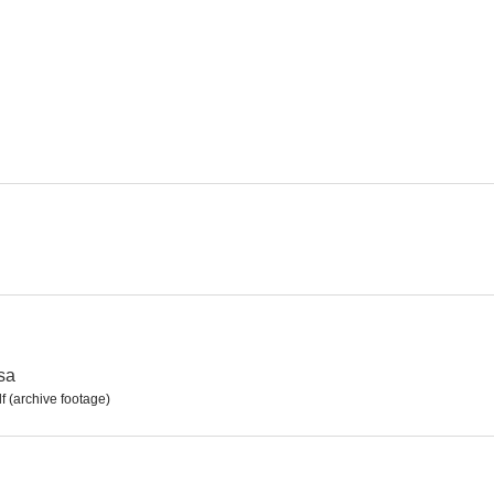
Hay que educar a papá
¿Qué hacemos con los hijos?
El taxi de los 
--
--
No quiero perder la honra
Vida íntima de un seductor cínico
Los lib
--
--
isa
 (archive footage)