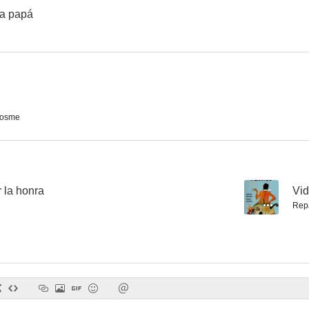
 a papá
¿Qué hacemos con los hijos?
Ninette y un señor de Murcia
El grano de
--
--
osme
 la honra
--
Vid
Rep
La Cenicienta y Ernesto
Cuerda de presos
Fuego en la