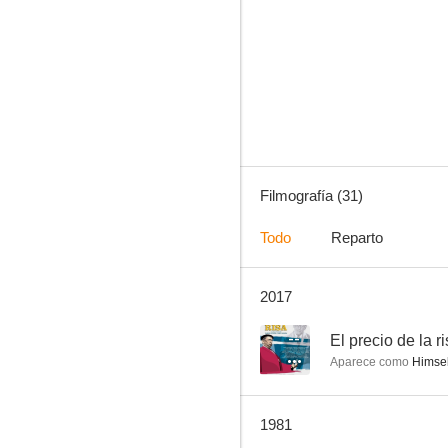
¡Se armó el belén!
--
Filmografía (31)
Todo
Reparto
2017
Esclava te doy
--
--
El precio de la r
Aparece como
Himself
1981