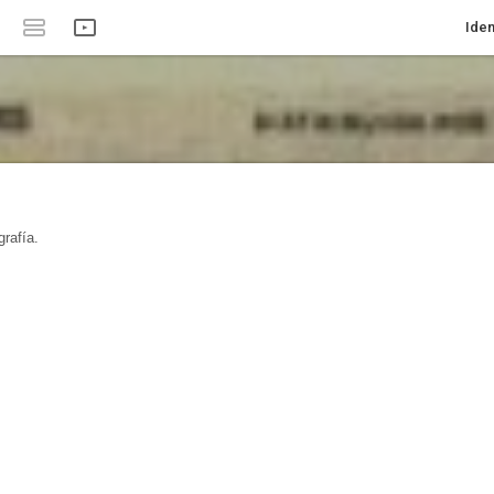
Iden
rafía.