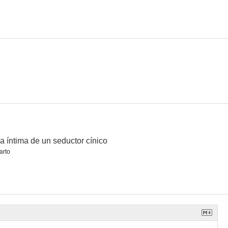
 mostaza
Feria en Sevilla
Siega verde
--
--
--
a íntima de un seductor cínico
arto
 sangre
Ni pobre, ni rico, sino todo lo contrario
El rayo