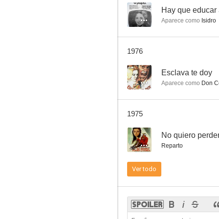
--
Hay que educar
Aparece como
Isidro
Verde doncella
1976
--
--
Esclava te doy
Aparece como
Don C
1975
--
No quiero perder
Reparto
Un ángel tuvo la culpa
Ver todo
--