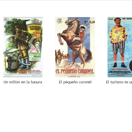
7.8
7.8
Un millón en la basura
El pequeño coronel
7.0
6.8