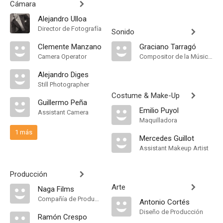
Cámara
Alejandro Ulloa
Director de Fotografía
Sonido
Clemente Manzano
Graciano Tarragó
Camera Operator
Compositor de la Música Original, Música
Alejandro Diges
Still Photographer
Costume & Make-Up
Guillermo Peña
Emilio Puyol
Assistant Camera
Maquilladora
1 más
Mercedes Guillot
Assistant Makeup Artist
Producción
Arte
Naga Films
Compañía de Produccion
Antonio Cortés
Diseño de Producción
Ramón Crespo