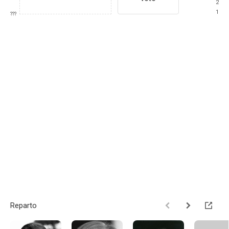
2
1
???
Reparto