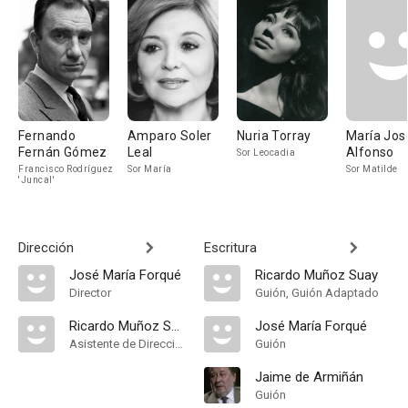
Fernando
Amparo Soler
Nuria Torray
María Jos
Fernán Gómez
Leal
Alfonso
Sor Leocadia
Francisco Rodríguez
Sor María
Sor Matilde
'Juncal'
Dirección
Escritura
José María Forqué
Ricardo Muñoz Suay
Director
Guión, Guión Adaptado
Ricardo Muñoz Suay
José María Forqué
Asistente de Dirección
Guión
Jaime de Armiñán
Guión