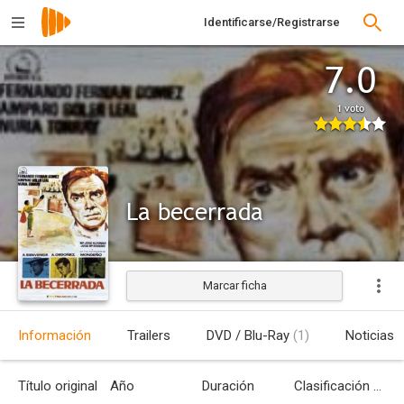
Identificarse/Registrarse
7.0
1 voto
La becerrada
Marcar ficha
Estrenada
Información
Trailers
DVD / Blu-Ray
(1)
Noticias
Título original
Año
Duración
Clasificación por edades