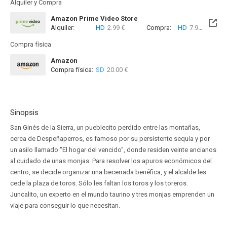
Alquiler y Compra
Amazon Prime Video Store
Alquiler:
HD
2.99 €
Compra:
HD
7.99 €
Compra física
Amazon
Compra física:
SD
20.00 €
Sinopsis
San Ginés de la Sierra, un pueblecito perdido entre las montañas,
cerca de Despeñaperros, es famoso por su persistente sequía y por
un asilo llamado "El hogar del vencido", donde residen veinte ancianos
al cuidado de unas monjas. Para resolver los apuros económicos del
centro, se decide organizar una becerrada benéfica, y el alcalde les
cede la plaza de toros. Sólo les faltan los toros y los toreros.
Juncalito, un experto en el mundo taurino y tres monjas emprenden un
viaje para conseguir lo que necesitan.