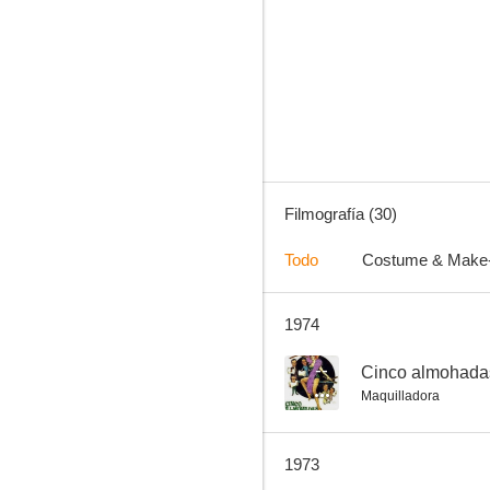
El bosque del lobo
7.0
Filmografía (30)
Todo
Costume & Make
1974
La becerrada
6.4
--
Cinco almohada
Maquilladora
1973