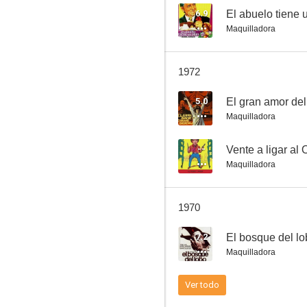
6.9
El abuelo tiene 
Maquilladora
La vida por delante
1972
5.0
5.0
El gran amor de
Maquilladora
--
Vente a ligar al 
Maquilladora
1970
Amor bajo cero
7.2
El bosque del l
--
Maquilladora
Ver todo