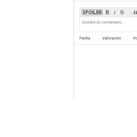
La leyenda del alcalde de Zalamea
Fecha
Valoración
V
--
Chantaje a un torero
--