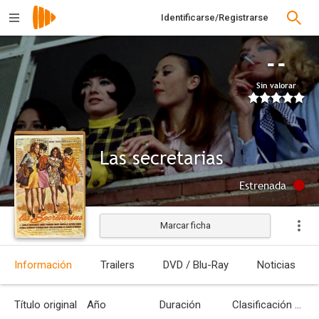
Identificarse/Registrarse
--
Sin valorar
Las secretarias
Estrenada
Marcar ficha
Información
Trailers
DVD / Blu-Ray
Noticias
Título original
Año
Duración
Clasificación por edades