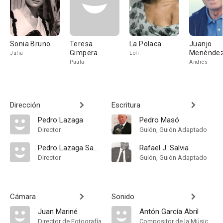
Sonia Bruno
Teresa
La Polaca
Juanjo
Gimpera
Menénde
Julia
Loli
Paula
Andrés
Dirección
Escritura
Pedro Lazaga
Pedro Masó
Director
Guión, Guión Adaptado
Pedro Lazaga Sabater
Rafael J. Salvia
Director
Guión, Guión Adaptado
Cámara
Sonido
Juan Mariné
Antón García Abril
Director de Fotografía
Compositor de la Música Original