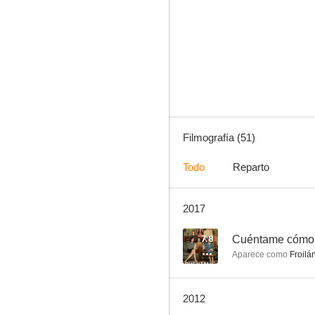
Médico de familia
8.0
Filmografía (51)
Todo
Reparto
2017
Géminis, venganza de amor
7.6
7.8
Cuéntame cómo
Aparece como
Froilá
2012