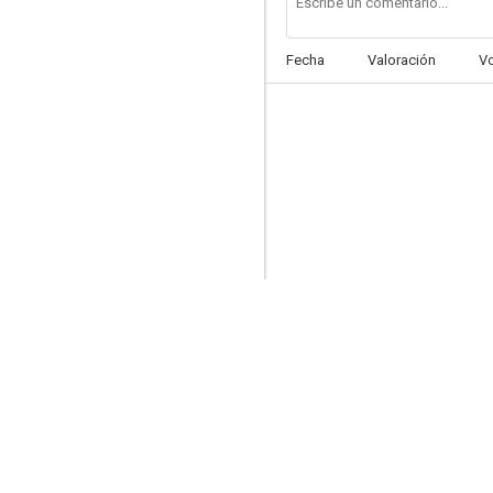
Fecha
Valoración
V
Cabriola
6.4
La caja 507
4.0