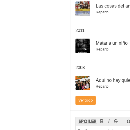
--
Las cosas del a
Reparto
Curro Jiménez
2011
7.1
--
Matar a un niño
Reparto
2003
8.7
Aquí no hay quie
Reparto
El crimen de Cuenca
Ver todo
7.0