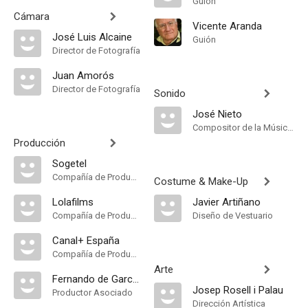
Guión
Cámara
Vicente Aranda
José Luis Alcaine
Guión
Director de Fotografía
Juan Amorós
Director de Fotografía
Sonido
José Nieto
Compositor de la Música Original, Música
Producción
Sogetel
Compañía de Produccion
Costume & Make-Up
Lolafilms
Javier Artiñano
Compañía de Produccion
Diseño de Vestuario
Canal+ España
Compañía de Produccion
Arte
Fernando de Garcillán
Josep Rosell i Palau
Productor Asociado
Dirección Artística