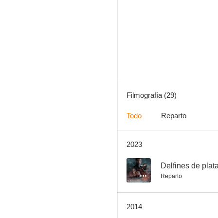
Hermana, ¿pero qué has hecho?
6.3
Filmografía (29)
Todo
Reparto
2023
Menos es más
4.5
--
Delfines de plat
Reparto
2014