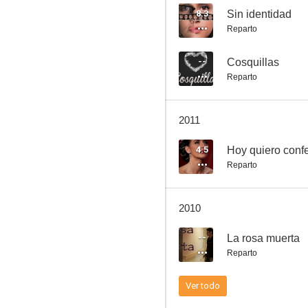
8.3
Sin identidad
Reparto
Hoy quiero confesar
--
Cosquillas
Reparto
--
2011
4.5
Hoy quiero conf
Reparto
2010
Delfines de plata
--
La rosa muerta
--
Reparto
Ver todo