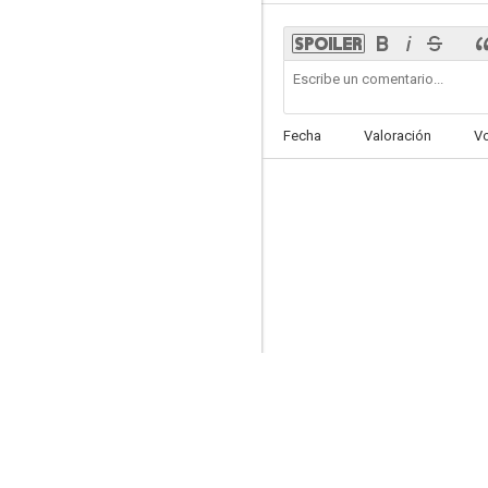
Estados Alterados Maitena
Fecha
Valoración
V
--
Jacinto Durante, representante
--