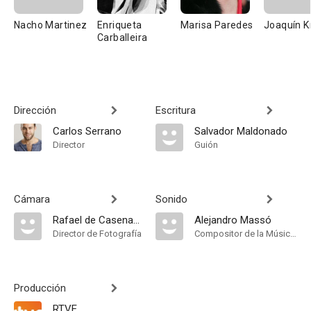
Nacho Martinez
Enriqueta
Marisa Paredes
Joaquín K
Carballeira
Dirección
Escritura
Carlos Serrano
Salvador Maldonado
Director
Guión
Cámara
Sonido
Rafael de Casenave
Alejandro Massó
Director de Fotografía
Compositor de la Música Original
Producción
RTVE