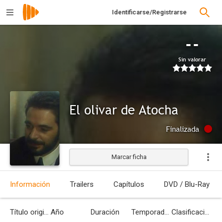
Identificarse/Registrarse
--
Sin valorar
El olivar de Atocha
Finalizada
Marcar ficha
Información
Trailers
Capítulos
DVD / Blu-Ray
Título original
Año
Duración
Temporadas
Clasificación por edades