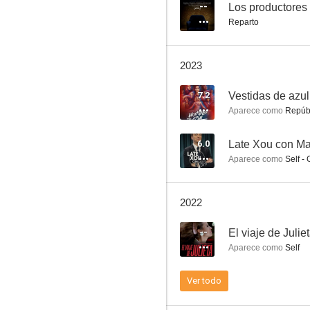
Las bicicletas son para el verano
--
Los productores
Reparto
8.0
2023
7.2
Vestidas de azul
Aparece como
Repúb
6.0
Late Xou con Ma
Aparece como
Self - 
Tráiler para amantes de lo prohibido
7.5
2022
--
El viaje de Julie
Aparece como
Self
Ver todo