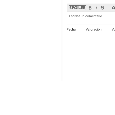
Preciosa
7.2
Fecha
Valoración
V
Vestidas de azul
7.0