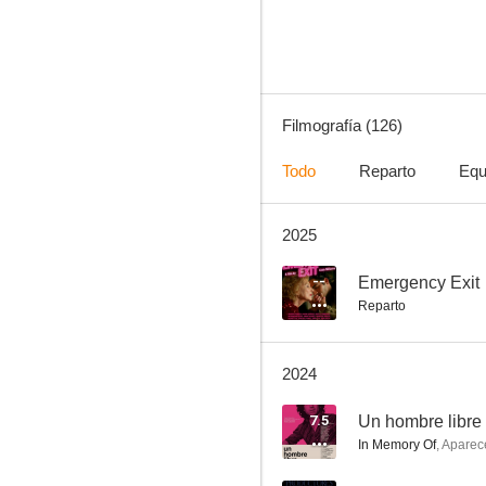
10
Filmografía (126)
Todo
Reparto
Equ
2025
Las cartas perdidas
8.4
--
Emergency Exit
Reparto
2024
7.5
Un hombre libre
In Memory Of
,
Aparec