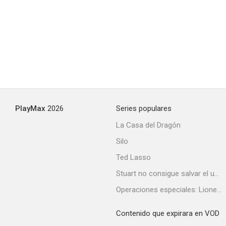
--
PlayMax
2026
Series populares
Cuatro últimas canciones (Mallorca's Song)
La Casa del Dragón
--
Silo
Ted Lasso
Stuart no consigue salvar el universo
Operaciones especiales: Lioness
Contenido que expirara en VOD