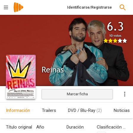
Identificarse/Registrarse
6.3
10 votos
Reinas
Marcar ficha
Estrenada
Información
Trailers
DVD / Blu-Ray
(2)
Noticias
Título original
Año
Duración
Clasificación por edades