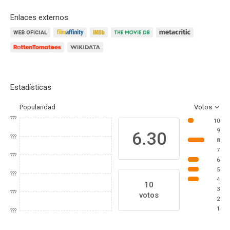
Enlaces externos
Estadísticas
Popularidad
Votos
???
10
9
6.30
???
8
7
???
6
5
???
4
10
3
???
votos
2
1
???