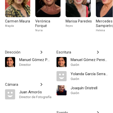
Carmen Maura
Verónica
Marisa Paredes
Mercedes
Forqué
Sampietr
Magda
Reyes
Nuria
Helena
Dirección
Escritura
Manuel Gómez Pereira
Manuel Gómez Pereira
Director
Guión
Yolanda García Serrano
Guión
Cámara
Joaquín Oristrell
Juan Amorós
Guión
Director de Fotografía
Sonido