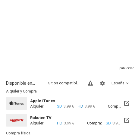
Disponible en...
Sitios compatibles
España
Alquiler y Compra
Apple iTunes
Alquiler:
SD
3.99 €
HD
3.99 €
Compra:
SD
1
Rakuten TV
Alquiler:
HD
3.99 €
Compra:
SD
8.99 €
HD
8
Compra física