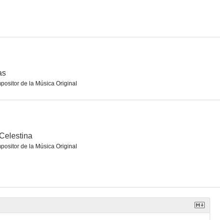
familia
Cuentos de Borges: La otra historia de Rosendo Juárez
Marathon
--
--
--
as
ositor de la Música Original
Celestina
ositor de la Música Original
 cielo
El obispo leproso
El olivar de Atocha
--