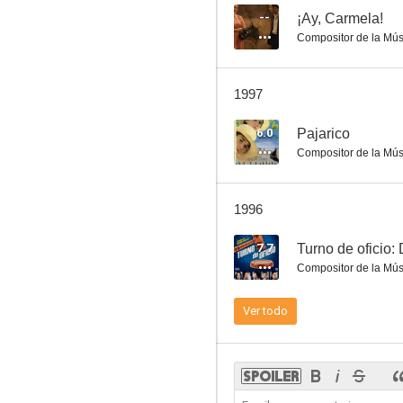
--
¡Ay, Carmela!
Compositor de la Mús
El juego de Cuba
1997
--
6.0
Pajarico
Compositor de la Mús
1996
7.7
Turno de oficio:
Compositor de la Mús
Don Juan en los infiernos
Ver todo
--