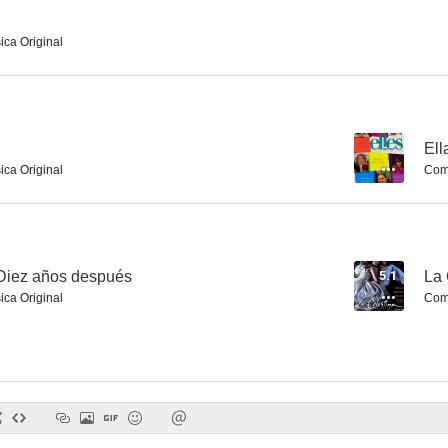
ica Original
¡Ay, Carmela!
Ellas
Retrato de 
--
--
--
Ell
ica Original
Comp
 Diez años después
5.1
La 
ica Original
Comp
La mujer de tu vida: La mujer fría
No, o la vanagloria de mandar
Caídos del
--
--