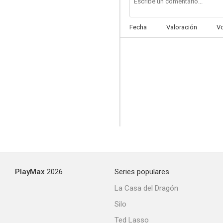
Fecha
Valoración
V
Los días del cometa
PlayMax
2026
Series populares
La Casa del Dragón
Silo
Ted Lasso