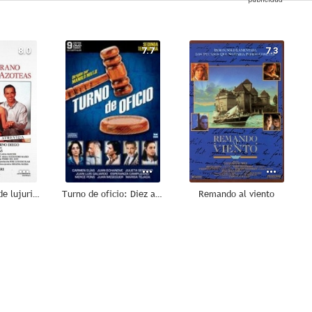
8.0
7.7
7.3
Tierno verano de lujurias y azoteas
Turno de oficio: Diez años después
Remando al viento
6.7
6.5
6.0