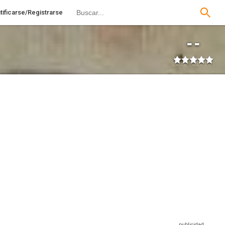
tificarse/Registrarse
--