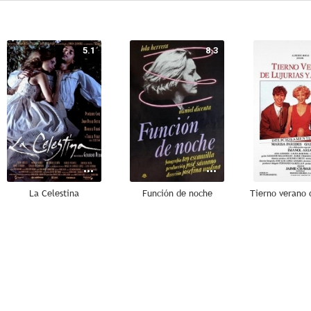
5.1
8.3
La Celestina
Función de noche
7.0
7.0