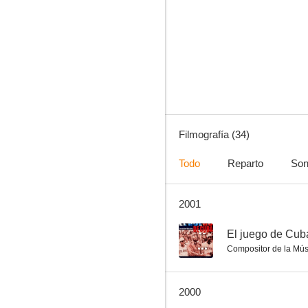
Arthur Rimbaud, una biografía
6.0
Filmografía (34)
Todo
Reparto
Son
2001
La hora bruja
--
--
El juego de Cub
Compositor de la Mús
2000