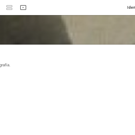
Iden
rafía.