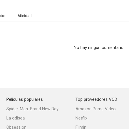
otos
Afinidad
Miss Caribe
Stico
La Celes
No hay ningun comentario.
Peliculas populares
Top proveedores VOD
Spider-Man: Brand New Day
Amazon Prime Video
La odisea
Netflix
Obsession
Filmin