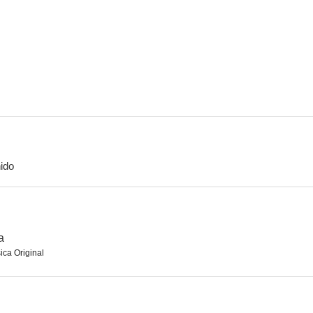
El Dorado
Cervantes
El nid
5.8
5.5
ido
El beso del sueño
Loco veneno
La noche má
--
--
a
ica Original