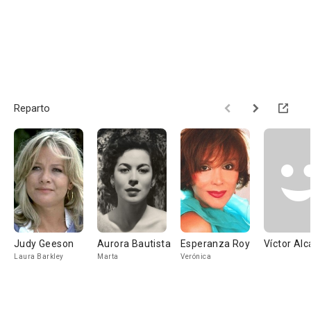
Reparto
Judy Geeson
Aurora Bautista
Esperanza Roy
Víctor Alc
Laura Barkley
Marta
Verónica