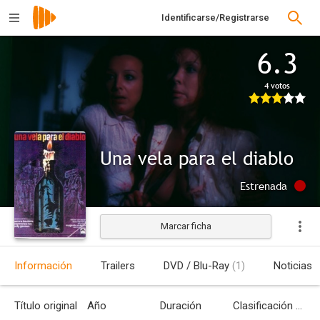
Identificarse/Registrarse
6.3
4 votos
Una vela para el diablo
Estrenada
Marcar ficha
Información
Trailers
DVD / Blu-Ray
(1)
Noticias
Título original
Año
Duración
Clasificación por edades