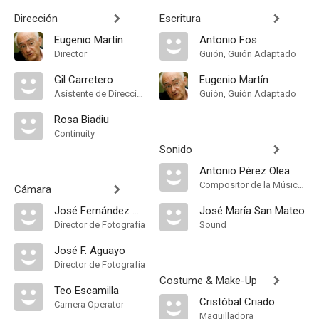
Dirección
Escritura
Eugenio Martín
Antonio Fos
Director
Guión, Guión Adaptado
Gil Carretero
Eugenio Martín
Asistente de Dirección
Guión, Guión Adaptado
Rosa Biadiu
Continuity
Sonido
Antonio Pérez Olea
Compositor de la Música Original
Cámara
José Fernández Aguayo
José María San Mateo
Director de Fotografía
Sound
José F. Aguayo
Director de Fotografía
Costume & Make-Up
Teo Escamilla
Cristóbal Criado
Camera Operator
Maquilladora