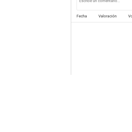
Fecha
Valoración
V
Esclava te doy
--
Polvo eres...
--