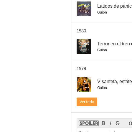
6.0
Latidos de páni
Guión
Secuestro
1980
--
6.0
Terror en el tre
Guión
1979
6.5
Visanteta, estáte
Guión
El hombre que yo quiero
Ver todo
--