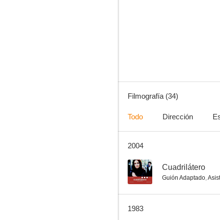
La semana del asesino
6.0
Filmografía (34)
Todo
Dirección
Es
2004
Terror en el tren de medianoche
4.0
--
Cuadrilátero
Guión Adaptado
,
Asis
1983