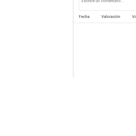
Fecha
Valoración
V
La araucana (La conquista de Chile)