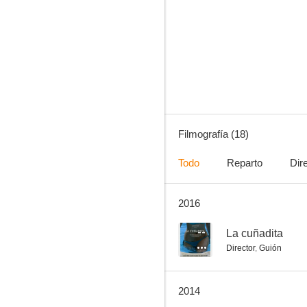
El jorobado de la Morgue
--
Filmografía (18)
Todo
Reparto
Dir
2016
La cuñadita
--
--
La cuñadita
Director
,
Guión
2014