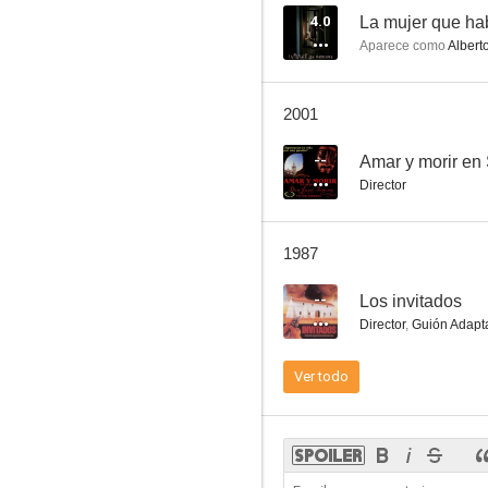
4.0
La mujer que ha
Aparece como
Albert
El terrorista
2001
--
--
Amar y morir en 
Director
1987
--
Los invitados
Director
,
Guión Adapt
Tarzán y el misterio de la selva
Ver todo
--