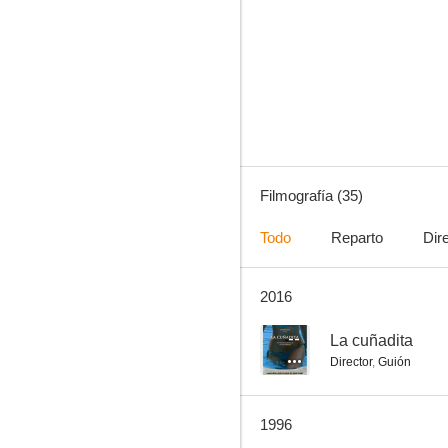
Sick-o-pathics
--
Filmografía (35)
Todo
Reparto
Dir
2016
La amante ambiciosa
--
--
La cuñadita
Director
,
Guión
1996