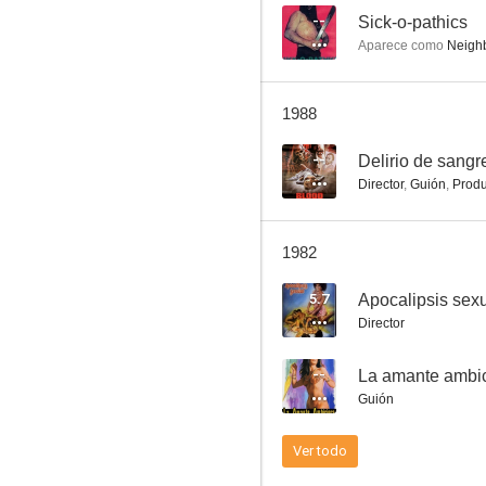
--
Sick-o-pathics
Aparece como
Neighb
El taxista de señoras
1988
--
--
Delirio de sangr
Director
,
Guión
,
Produ
1982
5.7
Apocalipsis sex
Director
Un dólar para Sartana
--
La amante ambi
--
Guión
Ver todo