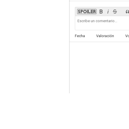
Le 10 meraviglie dell'amore
Fecha
Valoración
V
--
El tigre de los siete mares
--