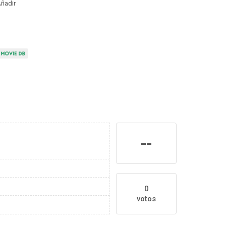
ñadir
--
0
votos