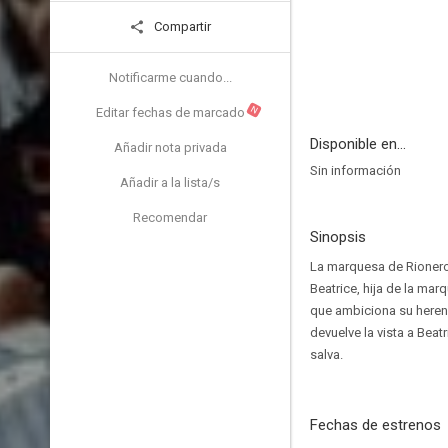
Compartir
Notificarme cuando...
N
Editar fechas de marcado
Disponible en...
Añadir nota privada
Sin información
Añadir a la lista/s
Recomendar
Sinopsis
La marquesa de Rionero 
Beatrice, hija de la ma
que ambiciona su herenc
devuelve la vista a Bea
salva.
Fechas de estrenos