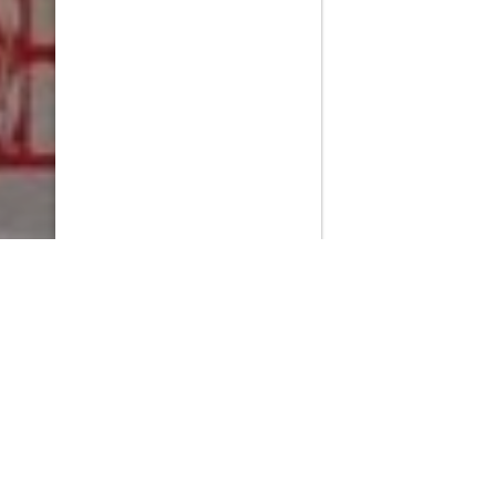
PlayMax
2026
Series populares
La Casa del Dragón
Silo
Stuart no consigue salvar el universo
Ted Lasso
Operaciones especiales: Lioness