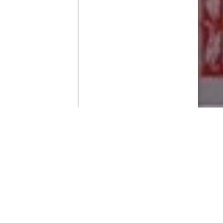
Contenido que expirara en VOD
Amazon Prime Video
Netflix
Filmin
Movistar+
Movistar+ Fibra