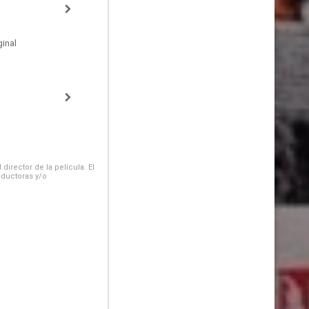
inal
irector de la película. El
oductoras y/o