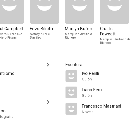
ul Campbell
Enzo Biliotti
Marilyn Buferd
Charles
Fawcett
viero Dupré aka
Notary public
Marquise Alvina di
viero Pisani
Basileo
Rionero
Marquis Giuliano di
Rionero
Escritura
ntilomo
Ivo Perilli
Guión
Liana Ferri
Guión
Francesco Mastriani
oni
Novela
tografía