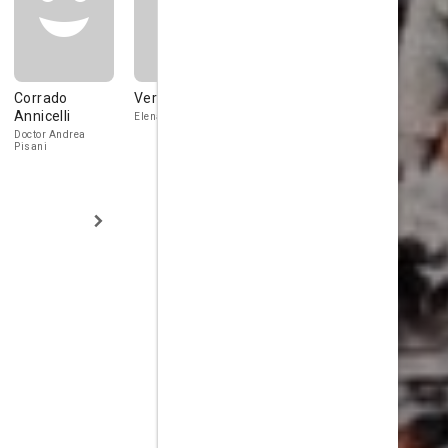
Corrado
Vera Carmi
Paul Müller
Nuccia Ar
Annicelli
Elena Viscardi
Carlo Basileo
Marchioness
Beatrice di Ri
Doctor Andrea
as a girl
Pisani