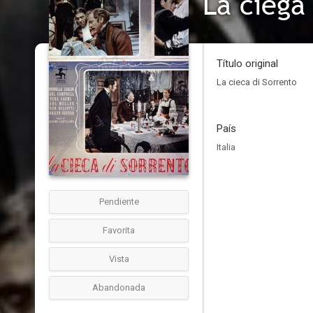
La ciega
Título original
La cieca di Sorrento
País
Italia
Pendiente
Favorita
Vista
Abandonada