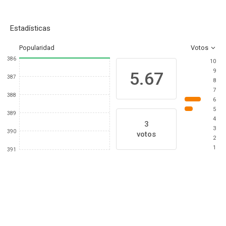
Estadísticas
Popularidad
Votos
386
10
9
5.67
387
8
7
388
6
5
389
4
3
3
390
votos
2
1
391