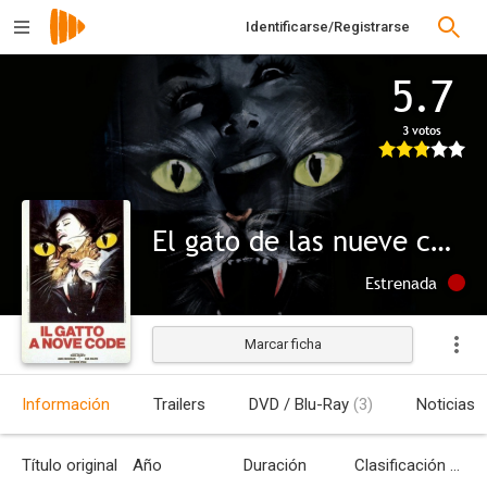
Identificarse/Registrarse
5.7
3 votos
El gato de las nueve colas
Estrenada
Marcar ficha
Información
Trailers
DVD / Blu-Ray
(3)
Noticias
Título original
Año
Duración
Clasificación por edades