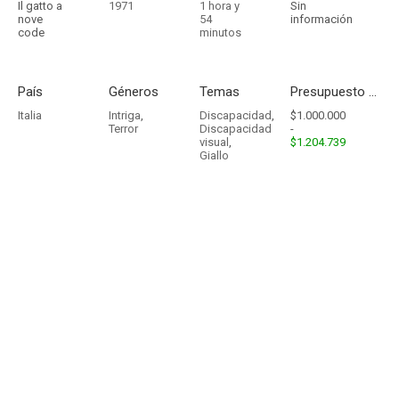
Il gatto a
1971
1 hora y
Sin
nove
54
información
code
minutos
País
Géneros
Temas
Presupuesto - Ingresos
Italia
Intriga
,
Discapacidad
,
$1.000.000
Terror
Discapacidad
-
visual
,
$1.204.739
Giallo