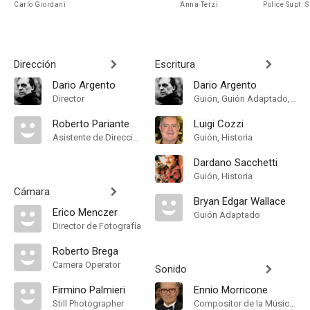
Carlo Giordani
Anna Terzi
Police Supt. S
Dirección
Escritura
Dario Argento
Dario Argento
Director
Guión, Guión Adaptado, Historia
Roberto Pariante
Luigi Cozzi
Asistente de Dirección
Guión, Historia
Dardano Sacchetti
Guión, Historia
Cámara
Bryan Edgar Wallace
Erico Menczer
Guión Adaptado
Director de Fotografía
Roberto Brega
Camera Operator
Sonido
Firmino Palmieri
Ennio Morricone
Still Photographer
Compositor de la Música Original