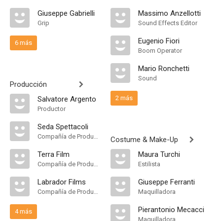
Giuseppe Gabrielli
Massimo Anzellotti
Grip
Sound Effects Editor
Eugenio Fiori
6 más
Boom Operator
Mario Ronchetti
Sound
Producción
2 más
Salvatore Argento
Productor
Seda Spettacoli
Compañía de Produccion
Costume & Make-Up
Terra Film
Maura Turchi
Compañía de Produccion
Estilista
Labrador Films
Giuseppe Ferranti
Compañía de Produccion
Maquilladora
Pierantonio Mecacci
4 más
Maquilladora