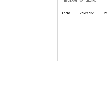
Fecha
Valoración
V
Shock (Suspense)
5.5
Infierno en el Amazonas
5.0