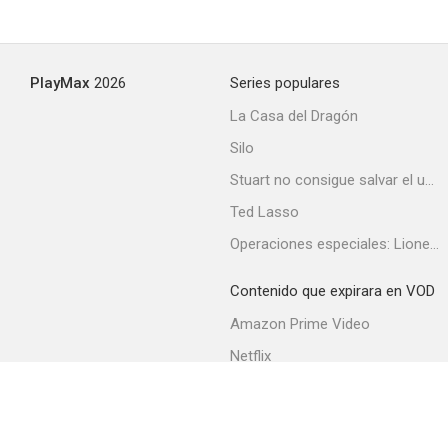
Destroyer - Brazo de Acero
PlayMax
2026
Series populares
--
La Casa del Dragón
Silo
Stuart no consigue salvar el universo
Ted Lasso
Operaciones especiales: Lioness
Contenido que expirara en VOD
Il diavolo sulle colline
Amazon Prime Video
--
Netflix
Filmin
Movistar+