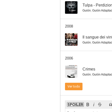
--
Tulpa - Perdizion
Guión
,
Guión Adapta
Miedo en la ciudad de los muertos vivientes
2008
6.4
--
Il sangue dei vint
Guión
,
Guión Adapta
2006
--
Crimes
Guión
,
Guión Adapta
Demons 2
Ver todo
6.0