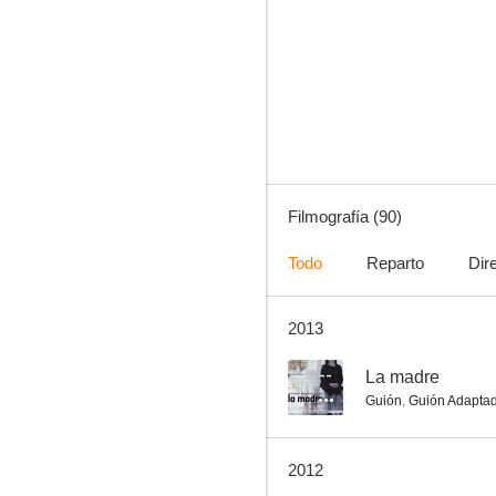
Aquella casa al lado del cementerio
6.8
Filmografía (90)
Todo
Reparto
Dir
2013
Karate Kimura 2
6.7
--
La madre
Guión
,
Guión Adapta
2012