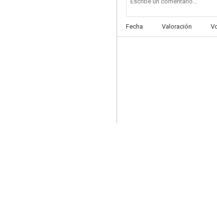
Fecha
Valoración
V
La noche de Varennes
--
Setenta y dos horas para pecar
--