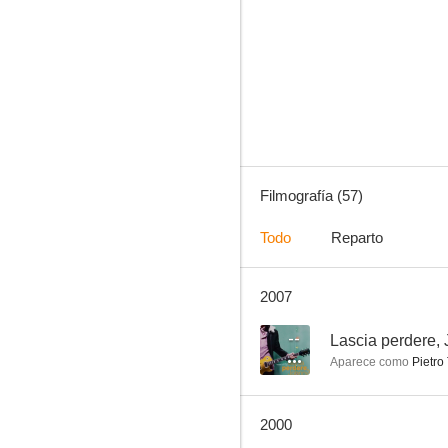
Arreglo de cuentas en San Genaro
6.5
Filmografía (57)
Todo
Reparto
2007
Las pícaras
5.7
--
Lascia perdere,
Aparece como
Pietro
2000