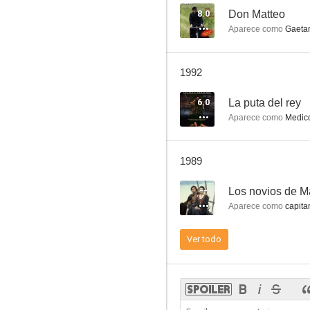
8.0
Don Matteo
Aparece como
Gaetan
El gato de las nueve colas
1992
--
6.0
La puta del rey
Aparece como
Medic
1989
--
Los novios de M
Aparece como
capitan
Los novios de Manzoni
Ver todo
--