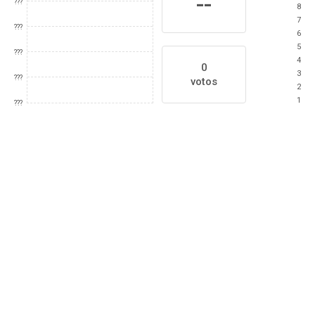
--
???
8
7
???
6
5
???
4
0
3
???
votos
2
1
???