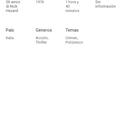
Gli amici
1976
1 hora y
Sin
di Nick
40
información
Hezard
minutos
País
Géneros
Temas
Italia
Acción
,
Crimen
,
Thriller
Poliziesco