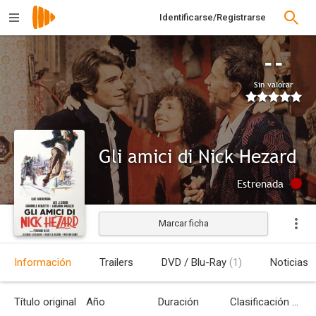
Identificarse/Registrarse
--
Sin valorar
Gli amici di Nick Hezard
Estrenada
Marcar ficha
Información
Trailers
DVD / Blu-Ray
(1)
Noticias
Título original
Año
Duración
Clasificación por edades