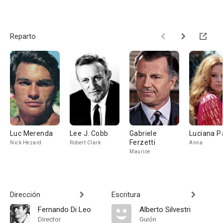
Reparto
Luc Merenda
Lee J. Cobb
Gabriele
Luciana P
Ferzetti
Nick Hezard
Robert Clark
Anna
Maurice
Dirección
Escritura
Fernando Di Leo
Alberto Silvestri
Director
Guión