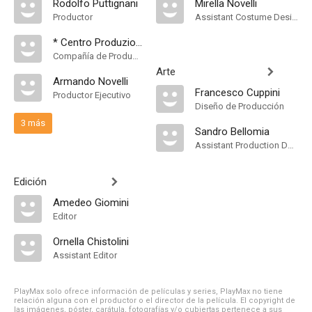
Rodolfo Puttignani
Mirella Novelli
Productor
Assistant Costume Designer
* Centro Produzioni Cinematografiche Città di Milano
Compañía de Produccion
Arte
Armando Novelli
Francesco Cuppini
Productor Ejecutivo
Diseño de Producción
3 más
Sandro Bellomia
Assistant Production Design
Edición
Amedeo Giomini
Editor
Ornella Chistolini
Assistant Editor
PlayMax solo ofrece información de películas y series, PlayMax no tiene
relación alguna con el productor o el director de la película. El copyright de
las imágenes, póster, carátula, fotografías y/o cubiertas pertenece a sus