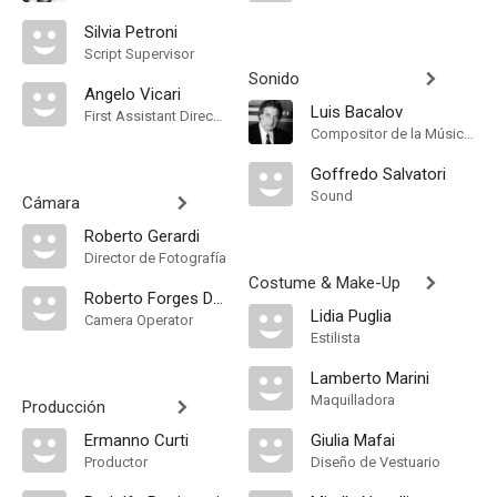
Silvia Petroni
Script Supervisor
Sonido
Angelo Vicari
Luis Bacalov
First Assistant Director
Compositor de la Música Original
Goffredo Salvatori
Sound
Cámara
Roberto Gerardi
Director de Fotografía
Costume & Make-Up
Roberto Forges Davanzati
Lidia Puglia
Camera Operator
Estilista
Lamberto Marini
Maquilladora
Producción
Ermanno Curti
Giulia Mafai
Productor
Diseño de Vestuario