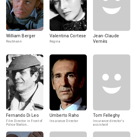
William Berger
Valentina Cortese
Jean-Claude
Vernès
Reutmann
Regina
Fernando Di Leo
Umberto Raho
Tom Felleghy
Film Director in Front of
Insurance Director
Insurance director's
Police Station
assistant
(uncredited)