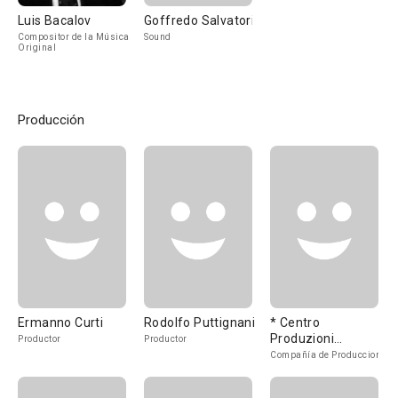
Luis Bacalov
Goffredo Salvatori
Compositor de la Música
Sound
Original
Producción
Ermanno Curti
Rodolfo Puttignani
* Centro
Produzioni
Productor
Productor
Cinematografiche
Compañía de Produccion
Città di Milano