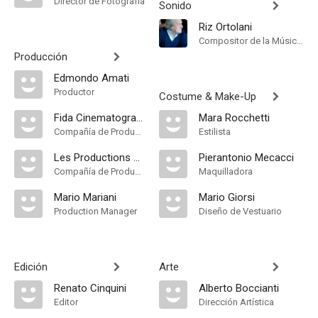
Director de Fotografía
Sonido
Riz Ortolani
Compositor de la Música Original
Producción
Edmondo Amati
Productor
Costume & Make-Up
Fida Cinematografica
Mara Rocchetti
Compañía de Produccion
Estilista
Les Productions Jacques Roitfeld
Pierantonio Mecacci
Compañía de Produccion
Maquilladora
Mario Mariani
Mario Giorsi
Production Manager
Diseño de Vestuario
Edición
Arte
Renato Cinquini
Alberto Boccianti
Editor
Dirección Artística