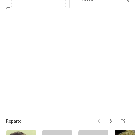
2
1
???
Reparto