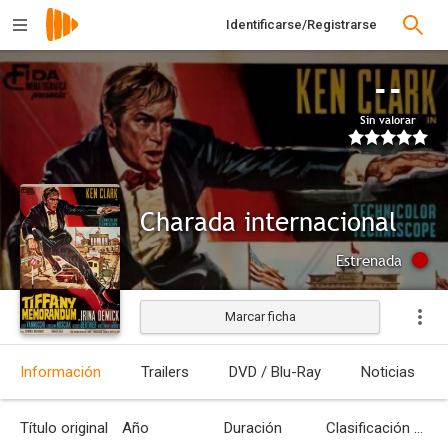
Identificarse/Registrarse
--
Sin valorar
Charada internacional
Estrenada
Marcar ficha
Información
Trailers
DVD / Blu-Ray
Noticias
Título original
Año
Duración
Clasificación por edades