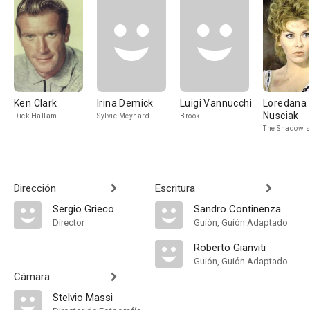
Ken Clark
Irina Demick
Luigi Vannucchi
Loredana
Nusciak
Dick Hallam
Sylvie Meynard
Brook
The Shadow's
Dirección
Escritura
Sergio Grieco
Sandro Continenza
Director
Guión, Guión Adaptado
Roberto Gianviti
Guión, Guión Adaptado
Cámara
Stelvio Massi