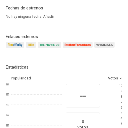
Fechas de estrenos
No hay ninguna fecha.
Añadir
Enlaces externos
Estadísticas
Popularidad
Votos
???
10
9
--
???
8
7
???
6
5
???
4
0
3
???
votos