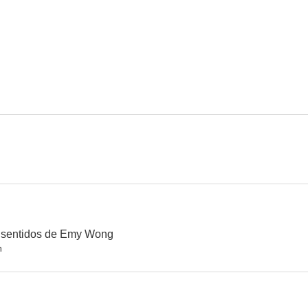
Los locos del oro negro
Ultimo tango a Zagarol
--
--
Il trapianto
Love Birds
El largo día d
--
--
 sentidos de Emy Wong
n