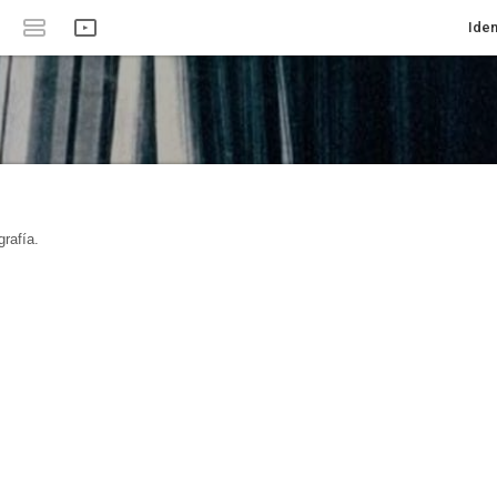
Iden
rafía.