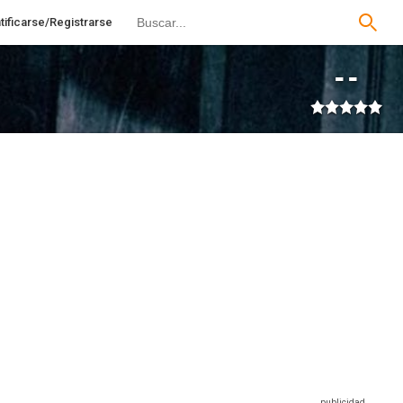
tificarse/Registrarse
--