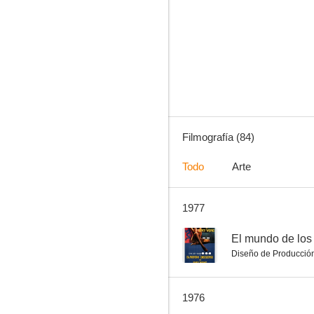
El mundo de los sentidos de Emy Wong
--
Filmografía (84)
Todo
Arte
1977
Historia de una traición
--
--
El mundo de los
Diseño de Producció
1976