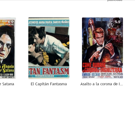
6.0
6.0
5.5
r Satana
El Capitán Fantasma
Asalto a la corona de Inglaterra
--
--
--