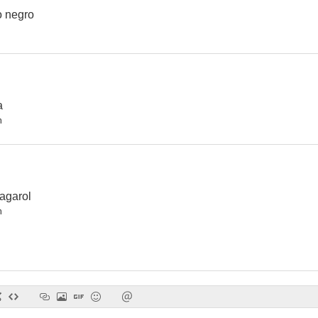
o negro
La superjuerga
Voy, le mato y vuelvo
Charada inte
--
--
a
n
agarol
n
Maciste, el coloso
Totòtruffa '62
--
--