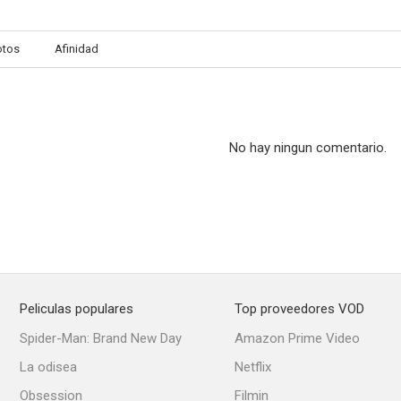
otos
Afinidad
Los amores de Hércules
La regina dei tartari
--
--
No hay ningun comentario.
Peliculas populares
Top proveedores VOD
Totò, Peppino e le fanatiche
Venecia, la luna y tú
Spider-Man: Brand New Day
Amazon Prime Video
--
--
La odisea
Netflix
Obsession
Filmin