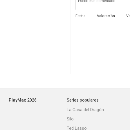
Fecha
Valoración
V
Signori si nasce
--
PlayMax
2026
Series populares
Guardatele ma non toccatele
La Casa del Dragón
--
Silo
Ted Lasso