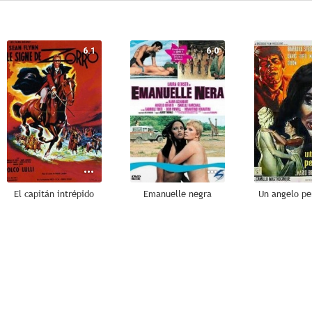
6.1
6.0
El capitán intrépido
Emanuelle negra
Un angelo pe
--
--