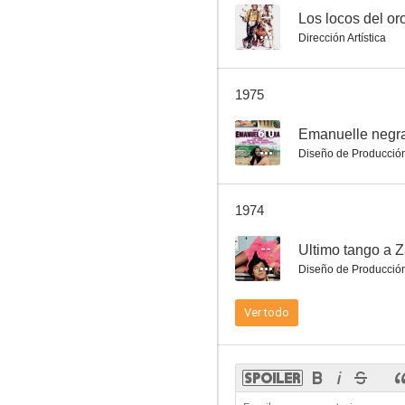
--
Los locos del or
Dirección Artística
Diamantes a gogó
1975
--
6.0
Emanuelle negr
Diseño de Producció
1974
--
Ultimo tango a Z
Diseño de Producció
El federal
Ver todo
--