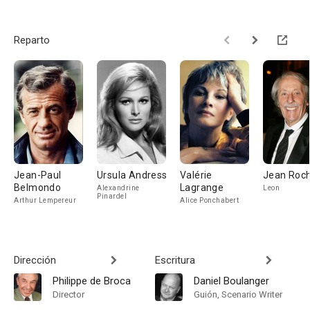
Reparto
Jean-Paul
Ursula Andress
Valérie
Jean Roch
Belmondo
Lagrange
Alexandrine
Leon
Pinardel
Arthur Lempereur
Alice Ponchabert
Dirección
Escritura
Philippe de Broca
Daniel Boulanger
Director
Guión, Scenario Writer