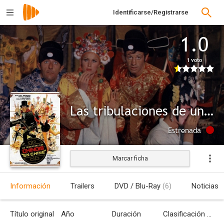
Identificarse/Registrarse
1.0
1 voto
Las tribulaciones de un chino en China
Estrenada
Marcar ficha
Información
Trailers
DVD / Blu-Ray
(6)
Noticias
Título original
Año
Duración
Clasificación por edades