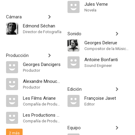
Jules Verne
Novela
Cámara
Edmond Séchan
Director de Fotografía
Sonido
Georges Delerue
Compositor de la Música Original
Producción
Antoine Bonfanti
Georges Dancigers
Sound Engineer
Productor
Alexandre Mnouchkine
Productor
Edición
Les Films Ariane
Françoise Javet
Compañía de Produccion
Editor
Les Productions Artistes Associes
Compañía de Produccion
Equipo
2 más