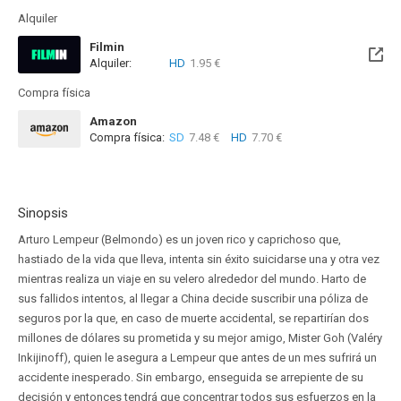
Alquiler
Filmin
Alquiler:
HD
1.95 €
Disponible hasta el Vie, 14 Ago 2026 (Quedan 6 días)
Compra física
Amazon
Compra física:
SD
7.48 €
HD
7.70 €
Sinopsis
Arturo Lempeur (Belmondo) es un joven rico y caprichoso que,
hastiado de la vida que lleva, intenta sin éxito suicidarse una y otra vez
mientras realiza un viaje en su velero alrededor del mundo. Harto de
sus fallidos intentos, al llegar a China decide suscribir una póliza de
seguros por la que, en caso de muerte accidental, se repartirían dos
millones de dólares su prometida y su mejor amigo, Mister Goh (Valéry
Inkijinoff), quien le asegura a Lempeur que antes de un mes sufrirá un
accidente inesperado. Sin embargo, enseguida se arrepiente de su
decisión y entonces tendrá que concentrar todos sus esfuerzos en la