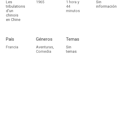
Les
1965
1 hora y
Sin
tribulations
44
información
d'un
minutos
chinois
en Chine
País
Géneros
Temas
Francia
Aventuras
,
Sin
Comedia
temas