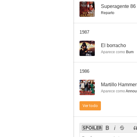
8.5
Reparto
Perdidos en el espacio
1987
7.5
7.6
El borracho
Aparece como
Bum
1986
--
Martillo Hammer
Aparece como
Annou
La extraña pareja
Ver todo
7.0