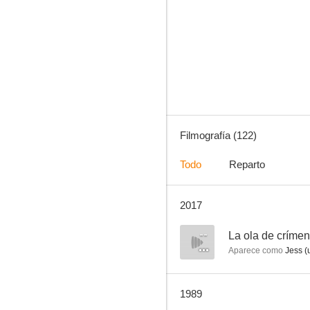
Jim West
8.5
Filmografía (122)
Todo
Reparto
2017
Embrujada
7.8
--
La ola de críme
Aparece como
Jess (
1989