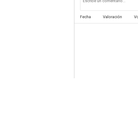
Fecha
Valoración
V
Ciudad en tinieblas
6.7
Lío en los grandes almacenes
6.7