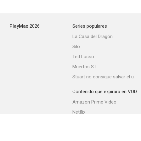
Juke Box Rhythm
PlayMax
2026
Series populares
--
La Casa del Dragón
Silo
Ted Lasso
Muertos S.L.
Stuart no consigue salvar el universo
Contenido que expirara en VOD
Up in Smoke
Amazon Prime Video
--
Netflix
Movistar+
Filmin