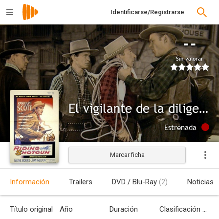
Identificarse/Registrarse
--
Sin valorar
El vigilante de la diligencia
Estrenada
Marcar ficha
Información
Trailers
DVD / Blu-Ray
(2)
Noticias
Título original
Año
Duración
Clasificación por edades