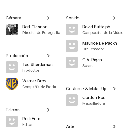
Cámara
Sonido
Bert Glennon
David Buttolph
Director de Fotografía
Compositor de la Música Original
Maurice De Packh
Orquestador
Producción
C.A. Riggs
Ted Sherdeman
Sound
Productor
Warner Bros
Compañía de Produccion
Costume & Make-Up
Gordon Bau
Maquilladora
Edición
Rudi Fehr
Editor
Arte