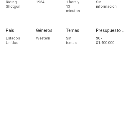
Riding
1954
1 hora y
Sin
Shotgun
13
información
minutos
País
Géneros
Temas
Presupuesto - Ingresos
Estados
Western
Sin
$0 -
Unidos
temas
$1.400.000