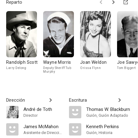
Reparto
Randolph Scott
Wayne Morris
Joan Weldon
Joe Sawy
Larry Delong
Deputy Sheriff Tub
Orissa Flynn
Tom Biggert
Murphy
Dirección
Escritura
André de Toth
Thomas W. Blackburn
Director
Guión, Guión Adaptado
James McMahon
Kenneth Perkins
Asistente de Dirección
Guión, Historia