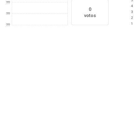
5
???
4
0
3
???
votos
2
1
???