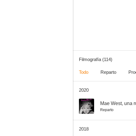
Cabalgar en solitario
6.0
Filmografía (114)
Todo
Reparto
Pro
2020
Dinamita
4.0
--
Mae West, una r
Reparto
2018