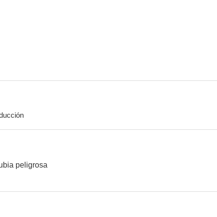
Forja de corazones
Tierra de audaces
Sigamos la
5.9
5.0
ducción
Cita en Sundown
Estación Comanche
El regreso del
3.5
--
ubia peligrosa