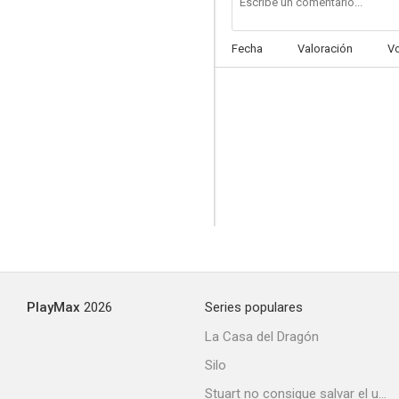
Fecha
Valoración
V
Buchanan cabalga de nuevo
--
PlayMax
2026
Series populares
Tall Man Riding
La Casa del Dragón
--
Silo
Stuart no consigue salvar el universo