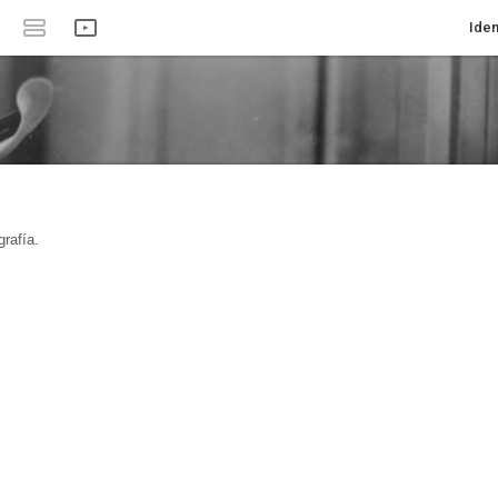
Iden
rafía.