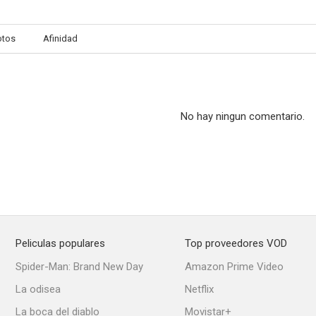
otos
Afinidad
Shoot-Out at Medicine Bend
El séptimo de caballería
--
--
No hay ningun comentario.
Peliculas populares
Top proveedores VOD
El cazador de recompensas
El vigilante de la diligencia
El forastero i
Spider-Man: Brand New Day
Amazon Prime Video
--
--
La odisea
Netflix
La boca del diablo
Movistar+