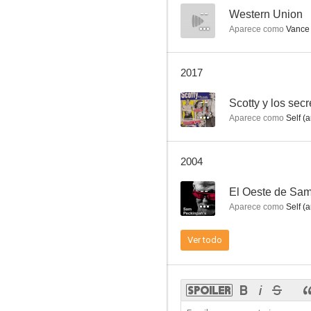
--
Western Union
Aparece como
Vance
Colt 45
2017
--
--
Scotty y los sec
Aparece como
Self (a
2004
--
El Oeste de Sa
Aparece como
Self (a
Roberta
Ver todo
--