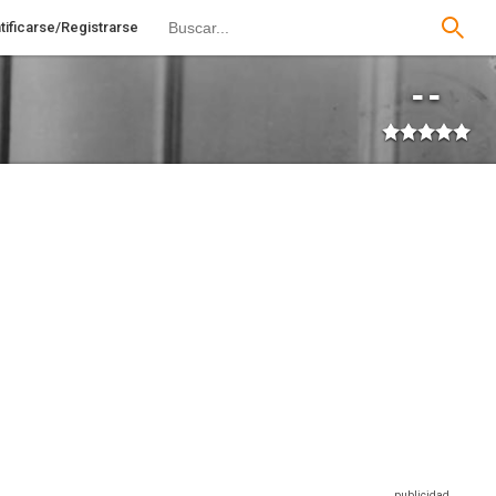
tificarse/Registrarse
--