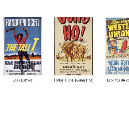
7.0
6.7
Los cautivos
Todos a una (Gung Ho!)
Espíritu de c
6.0
6.0