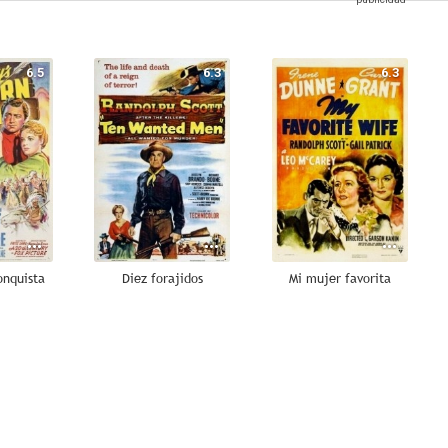
6.5
6.3
6.3
onquista
Diez forajidos
Mi mujer favorita
6.0
6.0
6.0