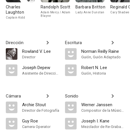
Charles
Randolph Scott
Barbara Britton
Reginald
Laughton
Adam Mercy / Adam
Lady Anne Dunstan
Cary Shadwel
Blayne
Captain Kidd
Dirección
Escritura
Rowland V. Lee
Norman Reilly Raine
Director
Guión, Guión Adaptado
Joseph Depew
Robert N. Lee
Asistente de Dirección
Guión, Historia
Cámara
Sonido
Archie Stout
Werner Janssen
Director de Fotografía
Compositor de la Música Original, Conductor
Guy Roe
Joseph I. Kane
Camera Operator
Mezclador de Re-Grabación de Sonido