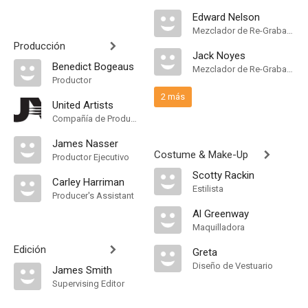
Edward Nelson
Mezclador de Re-Grabación de Sonido
Producción
Jack Noyes
Benedict Bogeaus
Mezclador de Re-Grabación de Sonido
Productor
2 más
United Artists
Compañía de Produccion
James Nasser
Costume & Make-Up
Productor Ejecutivo
Scotty Rackin
Carley Harriman
Estilista
Producer's Assistant
Al Greenway
Maquilladora
Edición
Greta
Diseño de Vestuario
James Smith
Supervising Editor