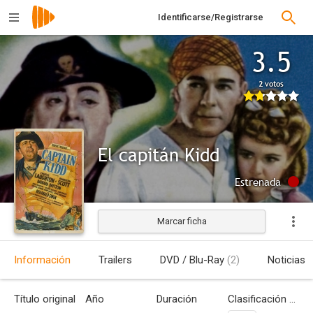
Identificarse/Registrarse
3.5
2 votos
El capitán Kidd
Estrenada
Marcar ficha
Información
Trailers
DVD / Blu-Ray
(2)
Noticias
Título original
Año
Duración
Clasificación por edades