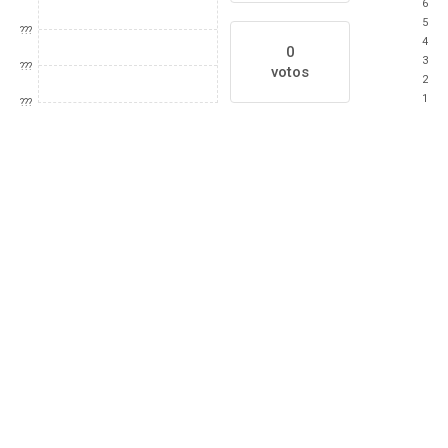
6
5
???
4
0
3
???
votos
2
1
???