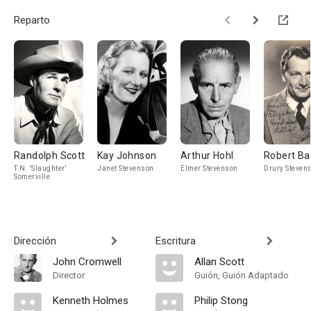
Reparto
Randolph Scott
Kay Johnson
Arthur Hohl
Robert Ba
T.N. 'Slaughter'
Janet Stevenson
Elmer Stevenson
Drury Steven
Somerville
Dirección
Escritura
John Cromwell
Allan Scott
Director
Guión, Guión Adaptado
Kenneth Holmes
Philip Stong