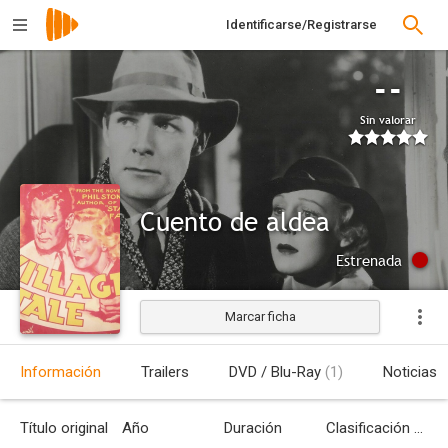
Identificarse/Registrarse
--
Sin valorar
Cuento de aldea
Estrenada
Marcar ficha
Información
Trailers
DVD / Blu-Ray
(1)
Noticias
Título original
Año
Duración
Clasificación por edades