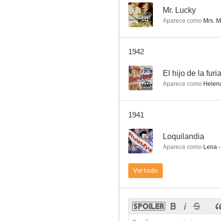
--
Mr. Lucky
Aparece como
Mrs. M
Cuento de aldea
1942
--
7.0
El hijo de la furi
Aparece como
Helen
1941
10
Loquilandia
Aparece como
Lena -
Este hombre es mío
Ver todo
--