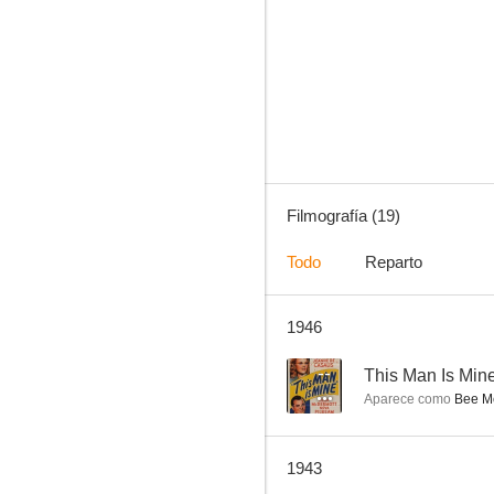
La locura del dólar
--
Filmografía (19)
Todo
Reparto
1946
This Man Is Mine
--
--
This Man Is Min
Aparece como
Bee M
1943