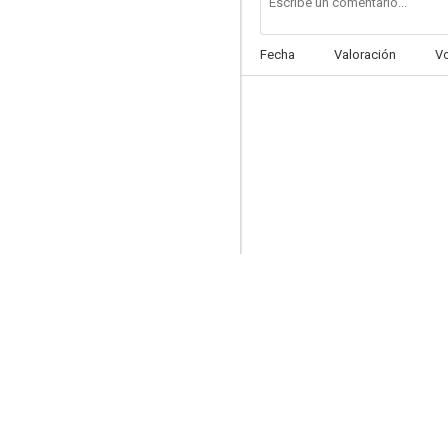
Fecha
Valoración
V
Trece mujeres
--
Oro y sangre