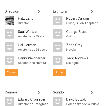
Dirección
Escritura
Fritz Lang
Robert Carson
Director
Guión, Guión Adaptado
Saul Wurtzel
George Bruce
Asistente de Dirección
Guión
Hal Herman
Zane Grey
Asistente de Dirección
Novela
Henry Weinberger
Jack Andrews
Second Assistant Director
Dialogue
2 más
1 más
Cámara
Sonido
Edward Cronjager
David Buttolph
Director de Fotografía
Compositor de la Música Original, Music Director