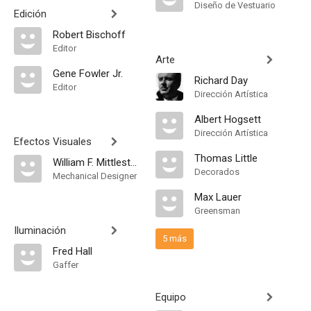
Diseño de Vestuario
Edición
Robert Bischoff
Editor
Arte
Gene Fowler Jr.
Richard Day
Editor
Dirección Artística
Albert Hogsett
Dirección Artística
Efectos Visuales
Thomas Little
William F. Mittlestedt
Decorados
Mechanical Designer
Max Lauer
Greensman
Iluminación
5 más
Fred Hall
Gaffer
Equipo