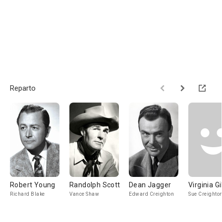
Reparto
Robert Young
Randolph Scott
Dean Jagger
Virginia G
Richard Blake
Vance Shaw
Edward Creighton
Sue Creighto