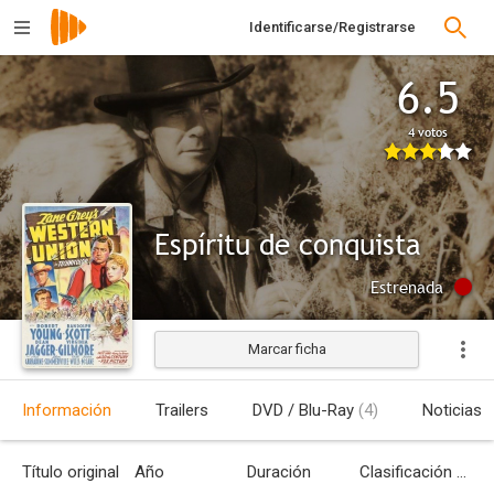
Identificarse/Registrarse
6.5
4 votos
Espíritu de conquista
Estrenada
Marcar ficha
Información
Trailers
DVD / Blu-Ray
(4)
Noticias
Título original
Año
Duración
Clasificación por edades