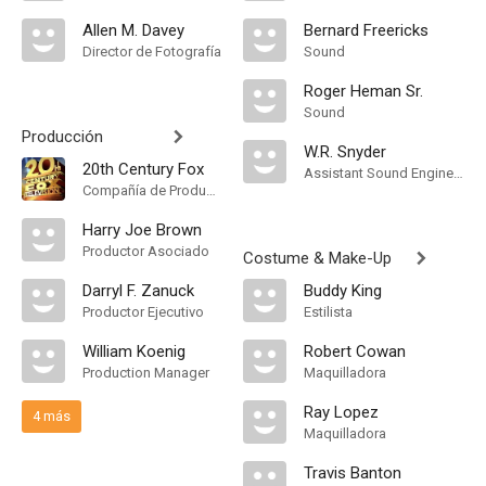
Allen M. Davey
Bernard Freericks
Director de Fotografía
Sound
Roger Heman Sr.
Sound
Producción
W.R. Snyder
20th Century Fox
Assistant Sound Engineer
Compañía de Produccion
Harry Joe Brown
Productor Asociado
Costume & Make-Up
Darryl F. Zanuck
Buddy King
Productor Ejecutivo
Estilista
William Koenig
Robert Cowan
Production Manager
Maquilladora
Ray Lopez
4 más
Maquilladora
Travis Banton