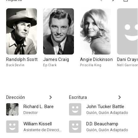
Randolph Scott
James Craig
Angie Dickinson
Dani Cray
Buck Devlin
Ep Clark
Priscilla King
Nell Garriso
Dirección
Escritura
Richard L. Bare
John Tucker Battle
Director
Guión, Guión Adaptado
William Kissell
D.D. Beauchamp
Asistente de Dirección
Guión, Guión Adaptado