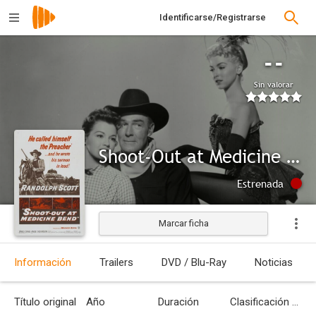
Identificarse/Registrarse
--
Sin valorar
Shoot-Out at Medicine Bend
Estrenada
Marcar ficha
Información
Trailers
DVD / Blu-Ray
Noticias
Título original
Año
Duración
Clasificación por edades