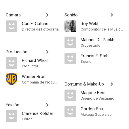
Cámara
Sonido
Carl E. Guthrie
Roy Webb
Director de Fotografía
Compositor de la Música Original
Maurice De Packh
Orquestador
Producción
Francis E. Stahl
Richard Whorf
Sound
Productor
Warner Bros
Compañía de Produccion
Costume & Make-Up
Marjorie Best
Diseño de Vestuario
Edición
Gordon Bau
Clarence Kolster
Makeup Supervisor
Editor