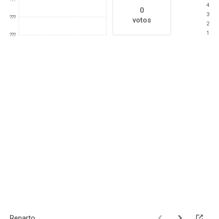
4
0
3
???
votos
2
1
???
Reparto