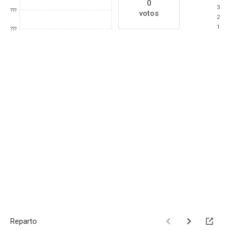
0
3
???
votos
2
1
???
Reparto