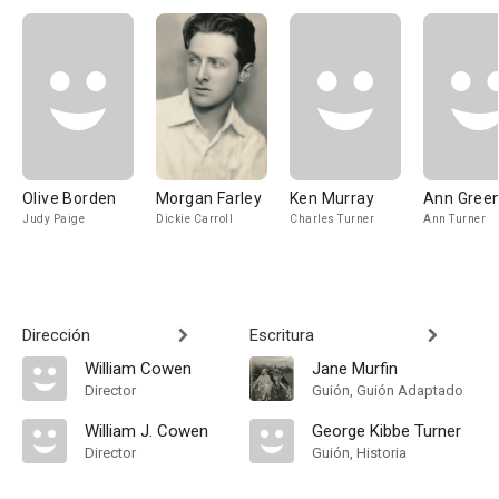
Olive Borden
Morgan Farley
Ken Murray
Ann Gree
Judy Paige
Dickie Carroll
Charles Turner
Ann Turner
Dirección
Escritura
William Cowen
Jane Murfin
Director
Guión, Guión Adaptado
William J. Cowen
George Kibbe Turner
Director
Guión, Historia