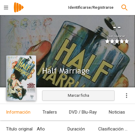
Identificarse/Registrarse
--
Sin valorar
Half Marriage
Marcar ficha
Estrenada
Información
Trailers
DVD / Blu-Ray
Noticias
Título original
Año
Duración
Clasificación por edades